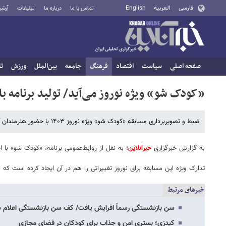
فارسی
العربية
English
تماس با ما
درباره ما
تبلیغات
آرشی
صفحه اصلی
سیاست
اقتصاد
فرهنگ
جامعه
بین‌الملل
ورزش
تا
«کودک شو» ویژه نوروز می‌آید/ تولید برنامه ب
ضبط و تصویربرداری مسابقه «کودک شو» ویژه نوروز ۱۴۰۳ با حضور هنرمندان آغاز شده است.
به گزارش خبرگزاری
خبرآنلاین
؛ به نقل از روابط‌عمومی برنامه، «کودک شو» با اجرای ملیکا شریفی‌نیا
تدارک ویژه این مسابقه برای نوروز تغییراتی را هم در آن ایجاد کرده است که 
خبرهای مرتبط
سن بازنشستگی رسماً افرایش یافت/ کف سن بازنشستگی اعلام 
کیدزی؛ بستری امن و جذاب برای کودکان در فضای مجازی