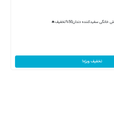
خانگی سفیدکننده دندان50%تخفیف🔥
تخفیف ویژه!