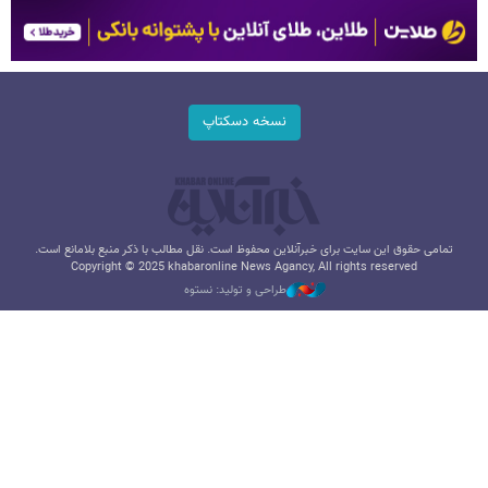
نسخه دسکتاپ
تمامی حقوق این سایت برای خبرآنلاین محفوظ است. نقل مطالب با ذکر منبع بلامانع است.
Copyright © 2025 khabaronline News Agancy, All rights reserved
طراحی و تولید: نستوه