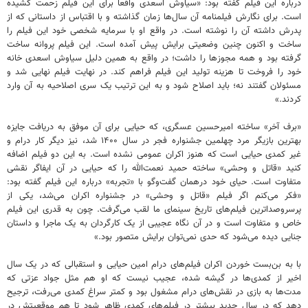
درباره این فیلم گفته بود: «سیاوش اسعدی واقعا برای این فیلم زحمت کشیده
است. برای نگارش فیلمنامه آن سال‌ها زمان گذاشته و با اقتباس از داستانی که از
پدرش داشته آن را نوشته است. در واقع او با سرمایه شخصی خود این فیلم را
ساخت و اکنون چنین وضعیتی برایش پیش آمده است. این فیلم پروانه ساخت
گرفته بود و همه مجوزها را داشت؛ در واقع به همین دلیل سیاوش اسعدی خانه
خود را فروخت تا هزینه تولید این فیلم فراهم کند. در نهایت فیلم نهایی شد و
مسئولان گفتند نه؛ باید اصلاح شود و به این ترتیب یک سری اصلاحیه به آن وارد
کردند.»
«برف آخر» ساخته امیرحسین عسگری، که حیایی برای آن موفق به دریافت جایزه
بهترین بازیگر مرد چهلمین جشنواره فجر در سال ۱۴۰۰ شد، نیز دیگر کار درام و
غیر کمدی حیایی است که هنوز اکران عمومی نشده است. به این دو فیلم اضافه
کنید «قاتل و وحشی» ساخته حمید نعمت‌الله را که حیایی در آن ایفاگر نقشی
متفاوت است. حیای خود درهمان گفت‌وگو با «تجربه» درباره این فیلم گفته بود:
«فکر می‌کنم اگر فیلم «قاتل و وحشی» در جشنواره اکران می‌شد، یکی از
پرسروصداترین فیلم‌های تاریخ سینمای ما لقب می‌گرفت. چون به قدری این فیلم
خاص و متفاوت است و در آن نگاه عجیبی از یک کارگردان به یک ماجرا و داستان
جنایی دیده می‌شود که حدی نمی‌توان برایش متصور بود.»
با به بن‌بست خوردن اکران فیلم‌های درام امین حیایی و استقبالی که در یک سال
اخیر از کمدی‌ها در گیشه شده، عجیب نیست که او هم مثل جواد عزتی که
مدت‌ها به بازی در نقش‌های درام مشغول بود و کمتر سراغ کمدی می‌رفت، ترجیح
دهد که در سال جدید بیشتر در فیلم‌های کمدی ظاهر شود تا هم موقعیتش در