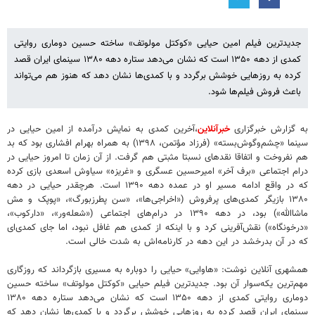
جدیدترین فیلم امین حیایی «کوکتل مولوتف» ساخته حسین دوماری روایتی
کمدی از دهه ۱۳۵۰ است که نشان می‌دهد ستاره دهه ۱۳۸۰ سینمای ایران قصد
کرده به روزهایی خوشش برگردد و با کمدی‌ها نشان دهد که هنوز هم می‌تواند
باعث فروش فیلم‌ها شود.
به گزارش خبرگزاری
خبرآنلاین
،آخرین کمدی به نمایش درآمده از امین حیایی در
سینما «چشم‌وگوش‌بسته» (فرزاد مؤتمن، ۱۳۹۸) به همراه بهرام افشاری بود که بد
هم نفروخت و اتفاقا نقدهای نسبتا مثبتی هم گرفت. از آن زمان تا امروز حیایی در
درام اجتماعی «برف آخر» امیرحسین عسگری و «غریزه» سیاوش اسعدی بازی کرده
که در واقع ادامه مسیر او در عمده دهه ۱۳۹۰ است. هرچقدر حیایی در دهه
۱۳۸۰ بازیگر کمدی‌های پرفروش («اخراجی‌ها»، «سن پطرزبورگ»، «پوپک و مش
ماشاالله») بود، در دهه ۱۳۹۰ در درام‌های اجتماعی («شعله‌ور»، «دارکوب»،
«درخونگاه») نقش‌آفرینی کرد و با اینکه از کمدی هم غافل نبود، اما جای کمدی‌ای
که در آن بدرخشد در این دهه در کارنامه‌اش به شدت خالی است.
همشهری آنلاین نوشت: «هاوایی» حیایی را دوباره به مسیری بازگرداند که روزگاری
مهم‌ترین یکه‌سوار آن بود. جدیدترین فیلم حیایی «کوکتل مولوتف» ساخته حسین
دوماری روایتی کمدی از دهه ۱۳۵۰ است که نشان می‌دهد ستاره دهه ۱۳۸۰
سینمای ایران قصد کرده به روزهایی خوشش برگردد و با کمدی‌ها نشان دهد که