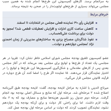
به سرانجام برسد. کارهای کمیسیونی این طرح‌ها انجام شده به همین سبب
مجلس می‌تواند بسیاری از طرح‌های اولویت‌دار را در صحن به نتیجه برساند.
خبرهای مرتبط
افزایش رأی ۳۰ نماینده فعلی مجلس در انتخابات ۱۱ اسفند
کاهش ساعت کاری ادارات و افزایش تعطیلات قطعی شد؟ /مجوز به
دولت برای برداشت علی‌الحساب…
نفوذ شاگردان مصباح یزدی به ساختارهای مدیریتی از زمان احمدی
نژاد /مجلس دوازدهم و دولت…
عضو کمیسیون تلفیق بودجه مجلس شورای اسلامی خاطر نشان کرد: تقریبا در هر
مجلسی یک تعداد از طرح‌ها و لوایح برای مجلس بعد می‌ماند که در آغاز مجلس
بعدی پس از کارهای مقدماتی و شکل‌گیری کمیسیون‌ها این طرح‌ها و لوایح را در
اختیار نمایندگان قرار می‌دهند. ۱۵ نماینده اگر طرح را امضا کنند آن طرح دوباره در
فرآیند قانونی مجلس قرار می‌گیرد.
میرتاج الدینی با اشاره به مراحل لایحه بودجه، گفت: لایحه بودجه طبق آئین‌نامه
اصلاح شده ۲ مرحله‌ای شد. مرحله اول که منابع و مسائل اصلی بودجه بود انجام
گرفت. مرحله دوم جدول ریز تقسیم هزینه‌ها منابع و مصارف بود که به ۲ ماه
وقت لازم داشت. اما برای راحتی ‌کار دولت و برای آن‌که بودجه یک دوازدهم
نشود، نمایندگان تصویب کردند که دولت بر اساس مرحله اول بودجه عمل کند.