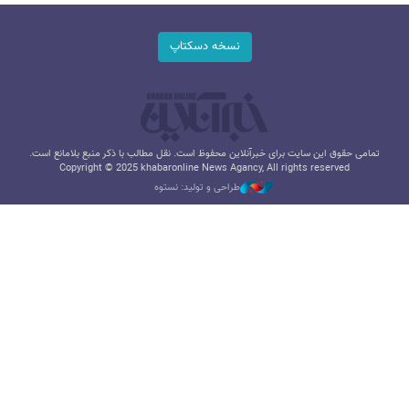
نسخه دسکتاپ
تمامی حقوق این سایت برای خبرآنلاین محفوظ است. نقل مطالب با ذکر منبع بلامانع است.
Copyright © 2025 khabaronline News Agancy, All rights reserved
طراحی و تولید: نستوه