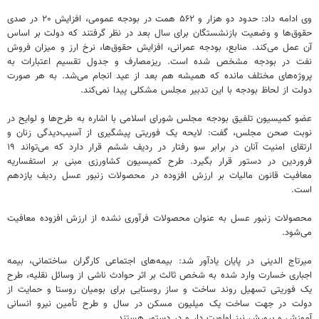
وی ادامه داد: حدود دو هزار و ۵۶۲ همت در بودجه عمومی، افزایش ۲۰ در صدی
حقوق‌ها و وضعیت بازنشستگان برای سال بعد در نظر گرفتند که دولت بر اساس
آن عمل می‌کند. منابع، بودجه عمرانی، افزایش حقوق‌ها، نرخ ارز و میزان فروش
نفت در بودجه مشخص شده است. ریزمصارف و جدول تقسیم اعتبارات به
پروژه‌های مختلف مانده که همیشه هم بعد از عید انجام می‌شد. به هر صورت
دولت از لحاظ بودجه با این تدبیر مجلس مشکلی پیدا نمی‌کند.
عضو کمیسیون تلفیق بودجه مجلس شورای اسلامی با اشاره به طرح‌ها و لوایح در
نوبت صحن مجلس، گفت: لایحه یک فوریتی پیشگیری از آسیب‌دیدگی زنان و
ارتقای امنیت آنان در برابر سو رفتار در ردیف ششم قرار دارد که می‌تواند ۱۹
فروردین در دستور قرار بگیرد. طرح کمیسیون کشاورزی مبنی بر استفساریه
معافیت قانون مالیات بر ارزش افزوده در محصولات زنبور عسل ردیف یازدهم
است.
محصولات زنبور عسل به عنوان محصولات فرآوری نشده از ارزش افزوده معافیت
می‌شود.
میرتاج الدینی در پایان یادآور شد: بیمه‌های اجتماعی کارگران ساختمانی، بیمه
اجباری خسارت وارد شده به شخص ثالث بر اثر حوادث ناشی از وسائل نقلیه، طرح
یک فوریتی تسهیل روند ساخت و ساز روستایی برای بومیان روستا و حمایت از
دولت در جهت ساخت یک میلیون مسکن در سال و طرح تأمین نیرو انسانی
آموزش و پرورش نیز اولویت دار و در دستور هستند.