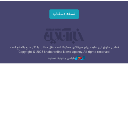
نسخه دسکتاپ
تمامی حقوق این سایت برای خبرآنلاین محفوظ است. نقل مطالب با ذکر منبع بلامانع است.
Copyright © 2025 khabaronline News Agancy, All rights reserved
طراحی و تولید: نستوه