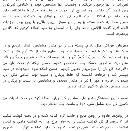
تعزیرات با آنها برخورد می‌کند و وضعیت آنها مشخص بوده و اختلافی نمی‌توان
روی قیمت آنها داشت. وی تصریح کرد: دولت در چند قلم جزئی با ما اختلاف دارد
و به خاطر این اختلاف در چند قلم جزئی نباید زیر توافق روی کلیت این سبد که به
خوبی محاسبه شده است، بزنیم و زیر سوال ببریم. باقری با بیان برخی جزئیات
اقلام لازم گفت: اقلامی مانند چای را ما امسال به سبد اضافه کردیم که اقلامی
پرمصرف است.
مغزهای خوراکی مثل بادام، پسته و... را در مقدار مشخص اضافه کردیم و در
بحث قند و شکر با توجه به حساسیت روی بیماری قند، از ۳۰ گرم قند و شکر
روزانه، حدود یک سوم (۱۰ گرم) آن را به میوه‌جات خشک شیرین جایگزین قند
مثل توت و انجیر خشک و... اختصاص دادیم. ضمن اینکه در بحث نان نیز
۴۰درصد کل نان را سبوس‌دار تعیین کردیم. ضمن اینکه تنوع میوه‌جات در سبد
بیشتر شد و برخلاف گذشته که فقط پرتقال و سیب بود، اقلامی مثل انار،
هندوانه، خربزه و موز را نیز در مقدار محدود و مشخصی به سیب و پرتقال در
سبد مصرفی خانوار کارگری اضافه کردیم.
عضو کانون هماهنگی شوراهای اسلامی کار تهران اضافه کرد: در بحث لبنیات نیز
تکمیل کل سبد شامل شیر، دوغ و ماست و... مدنظر بود.
در روغن‌ها علاوه بر روغن مایع و جامد، کره اضافه شده و در بحث گوشت سفید
نیز ۱۷درصد از کل گوشت سفید را به جای مرغ و... به گوشت ماهی و آبزیان
اختصاص دادیم که مبنای علمی در تغذیه نیروی کار دارد. نماینده کارگران در شورای