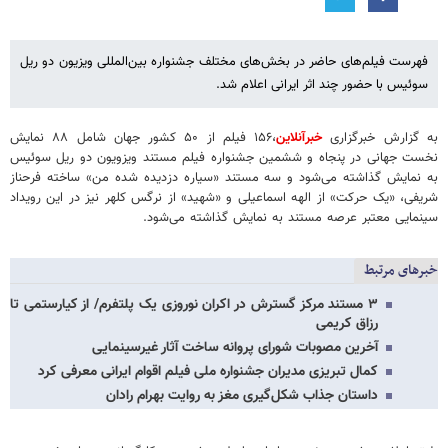
فهرست فیلم‌های حاضر در بخش‌های مختلف جشنواره بین‌المللی ویزیون دو ریل
سوئیس با حضور چند اثر ایرانی اعلام شد.
به گزارش خبرگزاری
خبرآنلاین
،۱۵۶ فیلم از ۵۰ کشور جهان شامل ۸۸ نمایش
نخست جهانی در پنجاه و ششمین جشنواره فیلم مستند ویزویون دو ریل سوئیس
به نمایش گذاشته می‌شود و سه مستند «سیاره دزدیده شده من» ساخته فرحناز
شریفی، «یک حرکت» از الهه اسماعیلی و «شهید» از نرگس کلهر نیز در این رویداد
سینمایی معتبر عرصه مستند به نمایش گذاشته می‌شود.
خبرهای مرتبط
۳ مستند مرکز گسترش در اکران نوروزی یک پلتفرم/ از کیارستمی تا
رزاق کریمی
آخرین مصوبات شورای پروانه ساخت آثار غیرسینمایی
کمال تبریزی مدیران جشنواره ملی فیلم اقوام ایرانی معرفی کرد
داستان جذاب شکل‌گیری مغز به روایت بهرام رادان