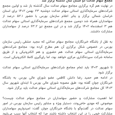
مجمع سهام عدالت دو استان سال گذشته برگزار شد
در نهایت هم گره برگزاری مجامع سهام عدالت سال گذشته باز شد و اولین مجمع
شرکت‌های سرمایه‌گذاری استانی سهام عدالت دوشنبه ۲۳ بهمن ۱۴۰۲ برای استان
خراسان شمالی برگزار و بنابر اعلام سازمان بورس با حضور ۵۲.۱ درصد از
سهامداران همراه شد دومین مجمع شرکت‌های سرمایه‌گذاری استانی سهام عدالت
هم ۳ اسفندماه ۱۴۰۲ برگزار شد و در این مجمع نیز ۶۳.۲ درصد از سهامداران
مشارکت داشتند.
به نقل از باشگاه خبرنگاران، مجامع سهام عدالتی که مجید عشقی رئیس سازمان
بورس در خصوص شکل برگزاری آن هم مطرح کرده بود: مجامع شرکت‌های
سرمایه‌گذاری استانی سهام عدالت هم حضوری و هم الکترونیکی و از طریق
سامانه شرکت سپرده‌گذاری مرکزی خواهد بود، اما رای‌گیری کاملا الکترونیکی است.
تا شهریور ۱۴۰۳ باید تمام مجامع شرکت‌های سرمایه‌گذاری استانی سهام عدالت
برگزار شود
در ادامه هم حمید رضا دانش کاظمی عضو شورای عالی بورس به باشگاه
خبرنگاران جوان گفته بود: طبق مصوبه شورای عالی بورس تا ابتدای شهریور سال
۱۴۰۳ کل مجامع شرکت‌های سرمایه‌گذاری استانی سهام عدالت باید برگزار شود.
اما اهمیت مشارکت و حضور سهامداران در مجامع سهام عدالت چیست؟
موضوعی که مهدی حاجی‌وند، دستیار ویژه و مشاور رئیس سازمان بورس در امور
سهام عدالت در گفت‌وگو با باشگاه خبرنگاران جوان گفت: امیدواریم سهامداران
مشارکت خوبی را در این انتخاب داشته باشند چرا که انتخاب آنها سبب می‌شود