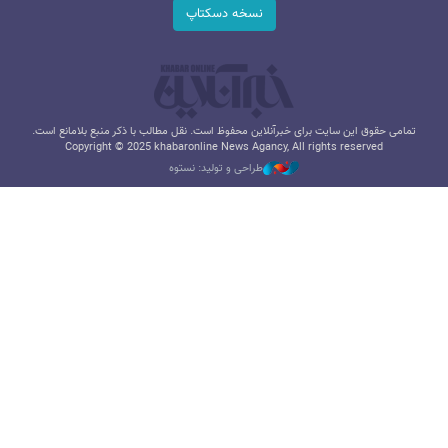
نسخه دسکتاپ
تمامی حقوق این سایت برای خبرآنلاین محفوظ است. نقل مطالب با ذکر منبع بلامانع است.
Copyright © 2025 khabaronline News Agancy, All rights reserved
طراحی و تولید: نستوه