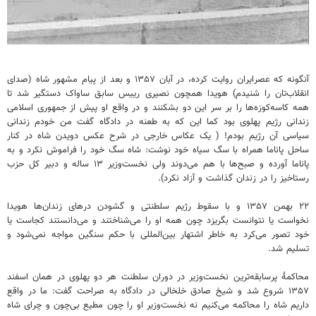
آنگونه که عصرایران روایت کرده، در آبان ۱۳۵۷ و بعد از پیام مشهور شاه (صدای
انقلاب‌تان را شنیدم) هویدا همچون نصیری رییس سابق ساواک دستگیر شد تا
همه کاسه‌کوزه‌ها را بر سر این دو بشکنند و در واقع او پیش از جمهوری اسلامی
زندانی رژیم پهلوی بود کما این که به طعنه در دادگاه گفت من خودم زندانی
سیاسی آن رژیم بودم! ( یک عکاس خارجی در شرح عکس دویدن شاه در کنار
ساحل پاناما همراه با سگ سیاه خود نوشت: شاه سگ خود را فراموش نکرد و به
پاناما آورده و صبح‌ها با هم می‌دوند ولی نخست‌وزیر ۱۳ ساله و دبیر کل حزب
رستاخیز را در زندان گذاشت و آزاد نکرد).
۲۲ بهمن ۱۳۵۷ و با سقوط رژیم سلطنتی و گشودن درهای زندان‌ها هویدا
نخواست یا نتوانست بگریزد چون همه او را می‌شناختند و می‌دانستند کجاست یا
خود تصور می‌کرد به خاطر اشتهار بین‌المللی با حکم سنگین مواجه نمی‌شود و
تسلیم شد.
محاکمۀ پرسابقه‌ترین نخست‌وزیر در دوران سلطنت هر دو پهلوی در همان اسفند
۱۳۵۷ شروع شد و شیخ صادق خلخالی در دادگاه به صراحت گفت: ما در واقع
داریم شاه را محاکمه می‌کنیم نه نخست‌وزیر او را چون مطیع بی‌چون و چرای شاه