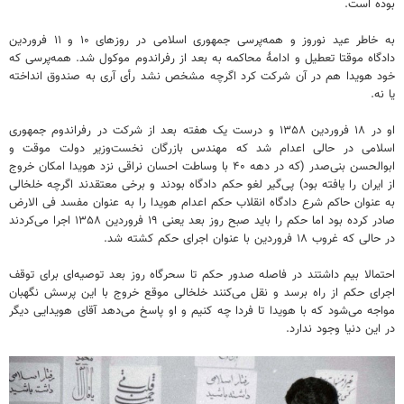
بوده است.
به خاطر عید نوروز و همه‌پرسی جمهوری اسلامی در روزهای ۱۰ و ۱۱ فروردین
دادگاه موقتا تعطیل و ادامۀ محاکمه به بعد از رفراندوم موکول شد. همه‌پرسی‌ که
خود هویدا هم در آن شرکت کرد اگرچه مشخص نشد رأی آری به صندوق انداخته
یا نه.
او در ۱۸ فروردین ۱۳۵۸ و درست یک هفته بعد از شرکت در رفراندوم جمهوری
اسلامی در حالی اعدام شد که مهندس بازرگان نخست‌وزیر دولت موقت و
ابوالحسن بنی‌صدر (‌که در دهه ۴۰ با وساطت احسان نراقی نزد هویدا امکان خروج
از ایران را یافته بود) پی‌گیر لغو حکم دادگاه بودند و برخی معتقدند اگرچه خلخالی
به عنوان حاکم شرع دادگاه انقلاب حکم اعدام هویدا را به عنوان مفسد فی الارض
صادر کرده بود اما حکم را باید صبح روز بعد یعنی ۱۹ فروردین ۱۳۵۸ اجرا می‌کردند
در حالی که غروب ۱۸ فروردین با عنوان اجرای حکم کشته شد.
احتمالا بیم داشتند در فاصله صدور حکم تا سحرگاه روز بعد توصیه‌ای برای توقف
اجرای حکم از راه برسد و نقل می‌کنند خلخالی موقع خروج با این پرسش نگهبان
مواجه می‌شود که با هویدا تا فردا چه کنیم و او پاسخ می‌دهد آقای هویدایی دیگر
در این دنیا وجود ندارد.