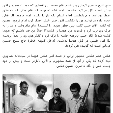
حاج شیخ حسین کرمانی پدر خانم آقای محمدعلی انصاری که دوست صمیمی آقای
جنتی است، نقل می‌کرد: «خدمت امام نشسته بودم که آقای جنتی که دادستان
اهواز بود آمد و می‌خواست اجازه اعدام یک نفر را بگیرد. امام فرمود: اگر قتلی
انجام داده می‌توانید وی را بکشید. آقای جنتی خیلی اصرار کرد، امام فرمود: همین
که گفتم. آقای جنتی گفت: پس چطور هویدا را کشتید؟ امام برافروخت و عبا را به
طرف وی پرت کرد و فرمود: من هویدا را کشتم؟! اصلاً من خبر داشتم که هویدا
کشته شده؟ آقای جنتی پابرهنه جلسه را ترک کرد و کفش‌های وی را بعداً بردند.»
لذا امام نقشی در قتل هویدا نداشت. (‌داخل گیومه خاطرۀ حاج شیخ حسین
کرمانی است که گوینده نقل کرده).
عباس عطار عکاس مشهور ایرانی از جسد امیر عباس هویدا در سردخانه تصاویری
ثبت کرده که یکی از آنها از همه مشهورتر و قابل تأمل‌تر است و بیش از خود
جسد، حس و نگاه حاضران. همین عکس: