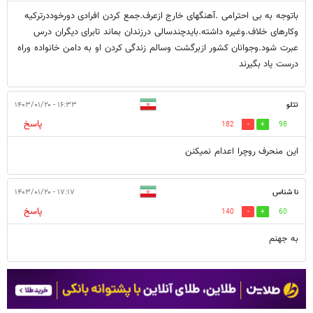
باتوجه به بی احترامی .آهنگهای خارج ازعرف.جمع کردن افرادی دورخوددرترکیه
وکارهای خلاف.وغیره داشته.بایدچندسالی درزندان بماند تابرای دیگران درس
عبرت شود.وجوانان کشور ازبرگشت وسالم زندگی کردن او به دامن خانواده وراه
درست یاد بگیرند
تتلو
۱۶:۳۳ - ۱۴۰۳/۰۱/۲۰
پاسخ
182
98
این منحرف روچرا اعدام نمیکنن
نا شناس
۱۷:۱۷ - ۱۴۰۳/۰۱/۲۰
پاسخ
140
60
به جهنم