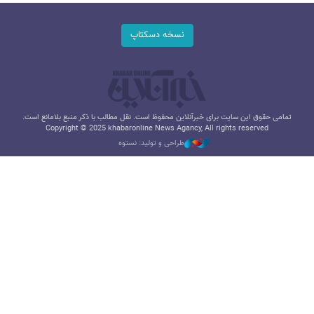
نسخه دسکتاپ
تمامی حقوق این سایت برای خبرآنلاین محفوظ است. نقل مطالب با ذکر منبع بلامانع است.
Copyright © 2025 khabaronline News Agancy, All rights reserved
طراحی و تولید: نستوه