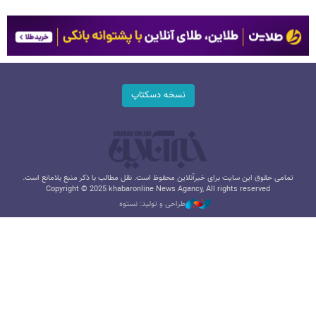
نسخه دسکتاپ
تمامی حقوق این سایت برای خبرآنلاین محفوظ است. نقل مطالب با ذکر منبع بلامانع است.
Copyright © 2025 khabaronline News Agancy, All rights reserved
طراحی و تولید: نستوه