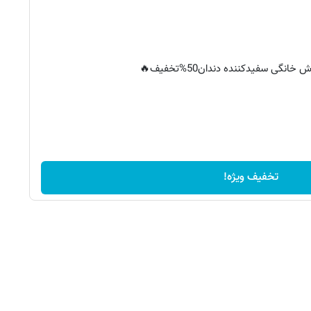
خانگی سفیدکننده دندان50%تخفیف🔥
تخفیف ویژه!