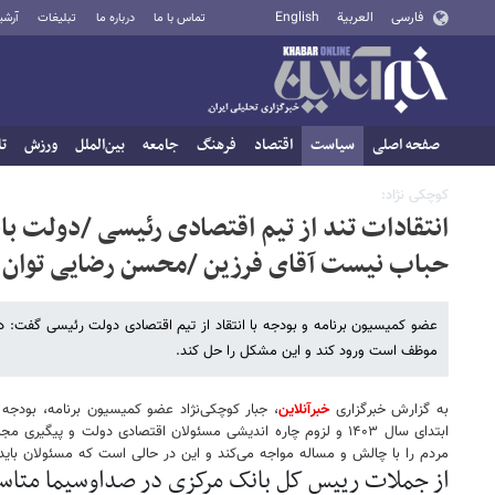
فارسی
العربية
English
تماس با ما
درباره ما
تبلیغات
آرشی
صفحه اصلی
سیاست
اقتصاد
فرهنگ
جامعه
بین‌الملل
ورزش
تا
کوچکی نژاد:
انتقادات تند از تیم اقتصادی رئیسی /دولت بای
حباب نیست آقای فرزین /محسن رضایی توان ک
عضو کمیسیون برنامه و بودجه با انتقاد از تیم اقتصادی دولت رئیسی گفت: د
موظف است ورود کند و این مشکل را حل کند.
به گزارش خبرگزاری
خبرآنلاین
، جبار کوچکی‌نژاد عضو کمیسیون برنامه، بودج
ابتدای سال ۱۴۰۳ و لزوم چاره اندیشی مسئولان اقتصادی دولت و
مردم را با چالش و مساله مواجه می‌کند و این در حالی است که مسئولان بای
از جملات رییس کل بانک مرکزی در صداوسیما مت