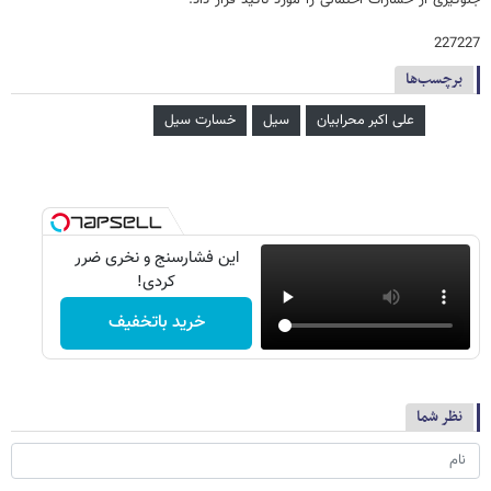
جلوگیری از خسارات احتمالی را مورد تاکید قرار داد.
227227
برچسب‌ها
علی اکبر محرابیان
سیل
خسارت سیل
این فشارسنج و نخری ضرر
کردی!
خرید باتخفیف
نظر شما