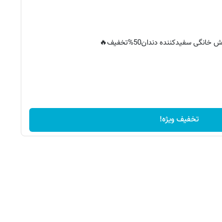
خانگی سفیدکننده دندان50%تخفیف🔥
تخفیف ویژه!