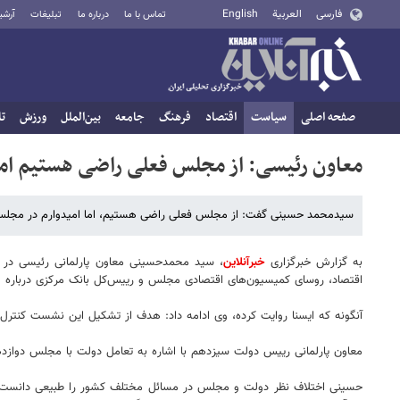
فارسی
العربية
English
تماس با ما
درباره ما
تبلیغات
آرشی
صفحه اصلی
سیاست
اقتصاد
فرهنگ
جامعه
بین‌الملل
ورزش
تا
معاون رئیسی: از مجلس فعلی راضی هستیم اما.
سیدمحمد حسینی گفت: از مجلس فعلی راضی هستیم، اما امیدوارم در مجلس آ
به گزارش خبرگزاری
خبرآنلاین
، سید محمدحسینی معاون پارلمانی رئیسی در
اقتصاد، روسای کمیسیون‌های اقتصادی مجلس و رییس‌کل بانک مرکزی درباره و
آنگونه که ایسنا روایت کرده، وی ادامه داد: هدف از تشکیل این نشست کنترل باز
معاون پارلمانی رییس‌ دولت سیزدهم با اشاره به تعامل دولت با مجلس دواز
حسینی اختلاف نظر دولت و مجلس در مسائل مختلف کشور را طبیعی دانست و 