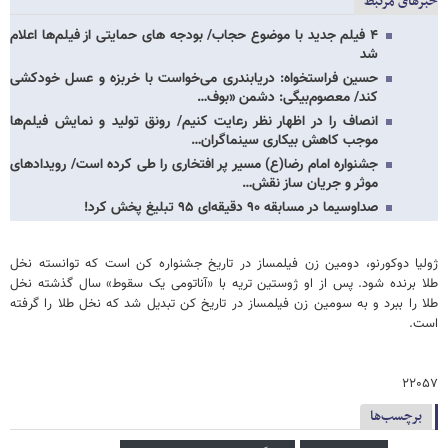
خبرهای مرتبط
۴ فیلم جدید با موضوع حجاب/ بودجه ‌های حمایتی از فیلم‌ها اعلام
شد
حسین فراستخواه: دریابندری می‌خواست با خربزه و عسل خودکشی
کند/ معصوم‌بیگی: دشمن «بوف…
انصاف را در اظهار نظر رعایت کنیم/ رونق تولید و نمایش فیلم‌ها
موجب کاهش بیکاری سینماگران…
جشنواره امام رضا(ع) مسیر پر افتخاری را طی کرده است/ رویدادهای
موثر و جریان ساز نقش…
صداوسیما در مسابقه ۹۰ دقیقه‌ای ۹۵ تبلیغ پخش کرد!
ژولیا دوکورنو، دومین زن فیلمساز در تاریخ جشنواره کن است که توانسته نخل
طلا برنده شود. پس از او ژوستین تریه با «آناتومی یک سقوط» سال گذشته نخل
طلا را ببرد و به سومین زن فیلمساز در تاریخ کن تبدیل شد که نخل طلا را گرفته
است.
۲۲۰۵۷
برچسب‌ها