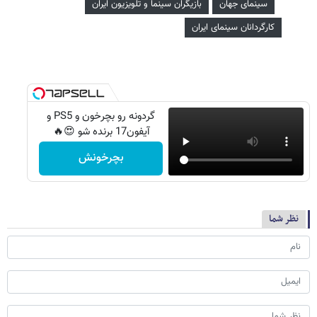
سینمای جهان
بازیگران سینما و تلویزیون ایران
کارگردانان سینمای ایران
گردونه رو بچرخون و PS5 و
آیفون17 برنده شو 😍🔥
بچرخونش
نظر شما