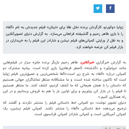
ژولیا دوکورنو، کارگردان برنده نخل طلا برای «تیتان» فیلم جدیدش به نام «آلفا»
را با بازی طاهر رحیم و گلشیفته فراهانی می‌سازد. به گزارش دنیای تصویرآنلاین
و به نقل از ورایتی کمپانی‌های فیلم نیشن و شارادز این فیلم را به خریداران در
بازار فیلم کن عرضه خواهند کرد.
به گزارش خبرگزاری
خبرآنلاین
، طاهر رحیم بازیگر برنده جایزه سزار در فیلم‌هایی
مانند «پیام‌آور» و «گذشته» (اصغر فرهادی) بازی کرده است. بیانیه مشترک دو
کمپانی درباره «آلفا» به شرح زیر است:«آلفا شخصی‌ترین و عمیق‌ترین فیلم ژولیا
است که تاکنون ساخته شده است، و ما مشتاقانه منتظر تماشاگران جهانی هستیم
که داستان را با همان هیجانی که ما کشف کردیم، کشف کنند. ما منتظر هستیم
تا فیلم را در بازار کن بیاوریم و برای اولین بار با هم به فروش برسانیم و در این
راه همکاری کنیم.»
دنیای تصویر نوشت: دو کمپانی خط داستانی فیلم را منتشر نکردند و گفتند که
ترجیح می‌دهند خط داستانی «آلفا» را منتشر نکنند. کمپانی فیلم نیشین، یک
کمپانی آمریکایی است و کمپانی شارادز کمپانی فرانسوی است.