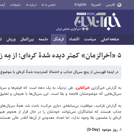
فارسی
العربية
English
تماس با ما
درباره ما
تبلیغات
آرشی
صفحه اصلی
سیاست
اقتصاد
فرهنگ
جامعه
بین‌الملل
ورزش
تا
۵ «آخرالزمان» کمتر دیده‌ شدۀ کره‌ای؛ از مِه زامبی‌ساز تا زامبی‌ها در چوسان!
در اینجا فهرستی از پنج سریال جذاب و احتمالا کمتردیده ‌شدۀ کره‌ای با موضوع
به گزارش خبرگزاری
خبرآنلاین
، طی نزدیک به یک دهه است که فیلم‌ها و سریال‌
سریال‌هایی که موضوعشان فاجعه و بقا است. این سریال‌ها با هیجان و تعلیق د
به گزارش فرادید، موفقیت بی‌سابقه‌ی «بازی مرکب» باعث شد همۀ سریال‌های با
جذاب هستند که تماشاگران نمی‌توانند خودشان را در حال فرار از هجوم هیولاها
کره‌ای با مضمون بقا وجود ندارد، اما تعداد معدودی از آن‌ها آنقدر عالی هستند 
۱. روز موعود (D-Day)