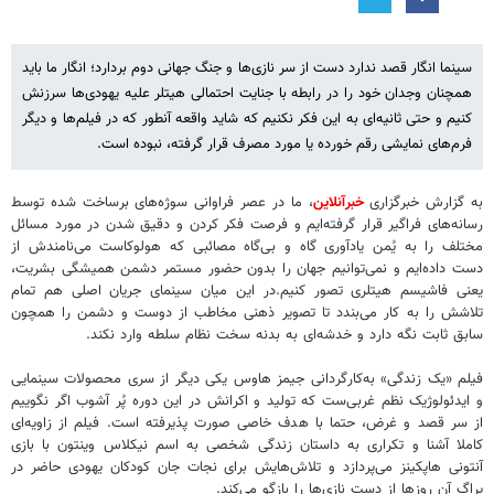
سینما انگار قصد ندارد دست از سر نازی‌ها و جنگ جهانی دوم بردارد؛ انگار ما باید
همچنان وجدان خود را در رابطه با جنایت احتمالی هیتلر علیه یهودی‌ها سرزنش
کنیم و حتی ثانیه‌ای به این فکر نکنیم که شاید واقعه آنطور که در فیلم‌ها و دیگر
فرم‌های نمایشی رقم خورده یا مورد مصرف قرار گرفته، نبوده است.
به گزارش خبرگزاری
خبرآنلاین
، ما در عصر فراوانی سوژه‌های برساخت شده توسط
رسانه‌های فراگیر قرار گرفته‌ایم و فرصت فکر کردن و دقیق شدن در مورد مسائل
مختلف را به یُمن یادآوری گاه‌ و بی‌گاه مصائبی که هولوکاست می‌نامندش از
دست داده‌ایم و نمی‌توانیم جهان را بدون حضور مستمر دشمن همیشگی بشریت،
یعنی فاشیسم هیتلری تصور کنیم.در این میان سینمای جریان اصلی هم تمام
تلاشش را به‌ کار می‌بندد تا تصویر ذهنی مخاطب از دوست و دشمن را همچون
سابق ثابت نگه دارد و خدشه‌ای به بدنه سخت نظام سلطه وارد نکند.
فیلم «یک زندگی» به‌کارگردانی جیمز هاوس یکی دیگر از سری محصولات سینمایی
و ایدئولوژیک نظم غربی‌ست که تولید و اکرانش در این دوره پُر آشوب اگر نگوییم
از سر قصد و غرض، حتما با هدف خاصی صورت پذیرفته است. فیلم از زاویه‌ای
کاملا آشنا و تکراری به داستان زندگی شخصی به اسم نیکلاس وینتون با بازی
آنتونی هاپکینز می‌پردازد و تلاش‌هایش برای نجات جان کودکان یهودی حاضر در
پراگِ آن روزها از دست نازی‌ها را بازگو می‌کند.