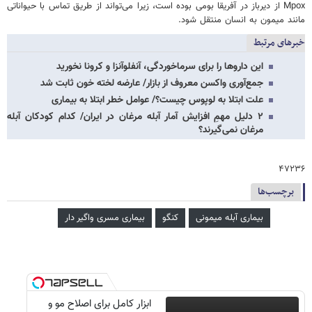
Mpox از دیرباز در آفریقا بومی بوده است، زیرا می‌تواند از طریق تماس با حیواناتی
مانند میمون به انسان منتقل شود.
خبرهای مرتبط
این داروها را برای سرماخوردگی، آنفلوآنزا و کرونا نخورید
جمع‌آوری واکسن معروف از بازار/ عارضه لخته خون ثابت شد
علت ابتلا به لوپوس چیست؟/ عوامل خطر ابتلا به بیماری
۲ دلیل مهمِ افزایش آمار آبله‌ مرغان در ایران/ کدام کودکان آبله
مرغان نمی‌گیرند؟
۴۷۲۳۶
برچسب‌ها
بیماری آبله میمونی
کنگو
بیماری مسری واگیر دار
ابزار کامل برای اصلاح مو و