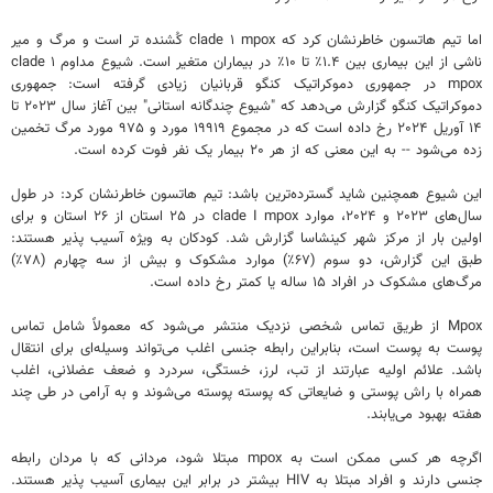
اما تیم هاتسون خاطرنشان کرد که clade ۱ mpox کُشنده تر است و مرگ و میر
ناشی از این بیماری بین ۱.۴٪ تا ۱۰٪ در بیماران متغیر است. شیوع مداوم clade ۱
mpox در جمهوری دموکراتیک کنگو قربانیان زیادی گرفته است: جمهوری
دموکراتیک کنگو گزارش می‌دهد که "شیوع چندگانه استانی" بین آغاز سال ۲۰۲۳ تا
۱۴ آوریل ۲۰۲۴ رخ داده است که در مجموع ۱۹۹۱۹ مورد و ۹۷۵ مورد مرگ تخمین
زده می‌شود -- به این معنی که از هر ۲۰ بیمار یک نفر فوت کرده است.
این شیوع همچنین شاید گسترده‌ترین باشد: تیم هاتسون خاطرنشان کرد: در طول
سال‌های ۲۰۲۳ و ۲۰۲۴، موارد clade I mpox در ۲۵ استان از ۲۶ استان و برای
اولین بار از مرکز شهر کینشاسا گزارش شد. کودکان به ویژه آسیب پذیر هستند:
طبق این گزارش، دو سوم (۶۷٪) موارد مشکوک و بیش از سه چهارم (۷۸٪)
مرگ‌های مشکوک در افراد ۱۵ ساله یا کمتر رخ داده است.
Mpox از طریق تماس شخصی نزدیک منتشر می‌شود که معمولاً شامل تماس
پوست به پوست است، بنابراین رابطه جنسی اغلب می‌تواند وسیله‌ای برای انتقال
باشد. علائم اولیه عبارتند از تب، لرز، خستگی، سردرد و ضعف عضلانی، اغلب
همراه با راش پوستی و ضایعاتی که پوسته پوسته می‌شوند و به آرامی در طی چند
هفته بهبود می‌یابند.
اگرچه هر کسی ممکن است به mpox مبتلا شود، مردانی که با مردان رابطه
جنسی دارند و افراد مبتلا به HIV بیشتر در برابر این بیماری آسیب پذیر هستند.