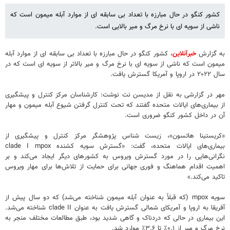
کشور کنگو در حال مبارزه با تعداد بی سابقه ای از موارد آبله میمون است که
ناشی از سویه ای با نرخ مرگ و میر بالایی است.
به گزارش
خبرآنلاین
، کشور کنگو در حال مبارزه با تعداد بی سابقه ای از موارد آبله
میمون است که ناشی از سویه ای با نرخ مرگ و میر بالاتر از سویه ای است که در
سال ۲۰۲۲ در اروپا و آمریکا گسترش یافت.
مهر در گزارشی به نقل از مدیسن نت نوشت: کارشناسان مرکز کنترل و پیشگیری
از بیماری‌های ایالات متحده گفتند که تحت کنترل گرفتن شیوع آبله میمون و مهار
آن در داخل کشور کنگو ضروری است.
«کریستینا هاتسون»، زیست شناس پژوهشگر مرکز کنترل و پیشگیری از
بیماری‌های ایالات متحده، گفت: «گسترش سویه کشنده clade I mpox
نگرانی‌هایی را در مورد گسترش ویروس به کشورهای دیگر ایجاد می‌کند و بر
اهمیت اقدام هماهنگ و فوری جهانی برای حمایت از تلاش‌ها برای مهار ویروس
تاکید می‌کند.»
سویه mpox (که قبلاً به عنوان آبله میمون شناخته می‌شد) که دو سال پیش از
آفریقا به اروپا و آمریکای شمالی گسترش یافت به عنوان clade II شناخته می‌شد.
این بیماری در حالی که دردناک و گاهی شدید بود، طبق مطالعات مختلف منجر به
نرخ مرگ و میر از ۰.۱٪ تا ۳.۶٪ موارد شد.