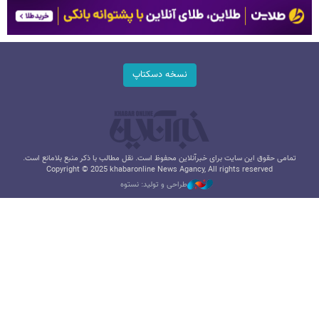
نسخه دسکتاپ
تمامی حقوق این سایت برای خبرآنلاین محفوظ است. نقل مطالب با ذکر منبع بلامانع است.
Copyright © 2025 khabaronline News Agancy, All rights reserved
طراحی و تولید: نستوه