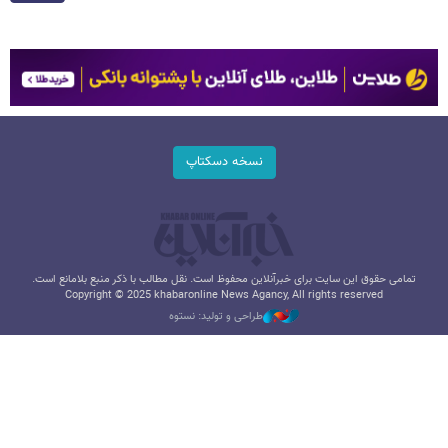
نسخه دسکتاپ
تمامی حقوق این سایت برای خبرآنلاین محفوظ است. نقل مطالب با ذکر منبع بلامانع است.
Copyright © 2025 khabaronline News Agancy, All rights reserved
طراحی و تولید: نستوه