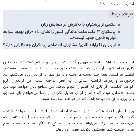
انتهای آن سیاه است؟
خبرهای مرتبط
عکسی از پزشکیان با دخترش در همایش زنان
پزشکیان ۳ علت عقب ماندگی کشور را نشان داد /برای بهبود شرایط
نیاز به قانون جدید نیست/…
از بنزین تا یارانه نقدی/ مشاوران اقتصادی پزشکیان چه نظراتی دارند؟
این نامزد انتخابات ریاست جمهوری گفت: کجای دین و اسلام گفته که باید چنین
کاری انجام شود. آن‌هایی که باید کتک بخورند، ما هستیم. ما مقصر هستیم.
تقصیر ما است. همه چیز دست ما است و داریم همه را از دین زده می‌کنیم. این
برخوردها و زدن‌ها کرامت انسانی را به خطر انداخته است. من گردنم را گرو
خواهم گذاشت اگر کاری که گفتم را انجام ندهم. من مدافع زنان خواهم بود. من
پایبند تعهداتی بودم که دادم و از آن عدول نکردم. از شما می‌خواهم پای صندوق
رای بیاید تا آن تمامیت‌خواهی که می‌خواهند شکسته شود.
وی با بیان اینکه هرکسی عمل درست انجام دهد پاداش آن را خواهد گرفت،
گفت: اگر حضرت خدیجه نبود حضرت محمد نمی‌توانست به آن جایگاهی که
می‌خواست برسد. زنان می‌توانند جامعه ما را اصلاح کنند اگر دست به دست دهیم
ما در خدمت شما هستیم. بگویید همه رای دهند