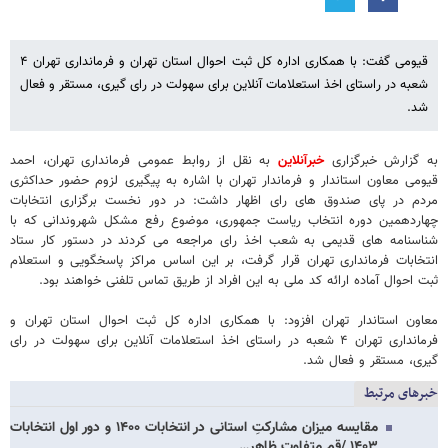
قیومی گفت: با همکاری اداره کل ثبت احوال استان تهران و فرمانداری تهران ۴
شعبه در راستای اخذ استعلامات آنلاین برای سهولت در رای گیری، مستقر و فعال
شد.
به گزارش خبرگزاری
خبرآنلاین
به نقل از روابط عمومی فرمانداری تهران، احمد
قیومی معاون استاندار و فرماندار تهران با اشاره به پیگیری لزوم حضور حداکثری
مردم در پای صندوق های رای اظهار داشت: در دور نخست برگزاری انتخابات
چهاردهمین دوره انتخاب ریاست جمهوری، موضوع رفع مشکل شهروندانی که با
شناسنامه های قدیمی به شعب اخذ رای مراجعه می کردند در دستور کار ستاد
انتخابات فرمانداری تهران قرار گرفت، بر این اساس مراکز پاسخگویی و استعلام
ثبت احوال آماده ارائه کد ملی به این افراد از طریق تماس تلفنی خواهند بود.
معاون استاندار تهران افزود: با همکاری اداره کل ثبت احوال استان تهران و
فرمانداری تهران ۴ شعبه در راستای اخذ استعلامات آنلاین برای سهولت در رای
گیری، مستقر و فعال شد.
خبرهای مرتبط
مقایسه میزان مشارکتِ استانی در انتخابات ۱۴۰۰ و دور اول انتخابات
۱۴۰۳ /قم متفاوت ظاهر…