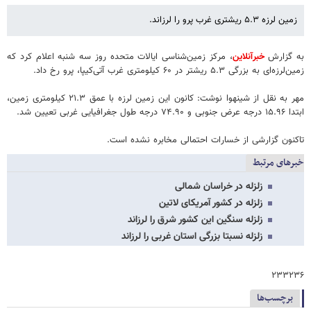
زمین لرزه ۵.۳ ریشتری غرب پرو را لرزاند.
به گزارش
خبرآنلاین
، مرکز زمین‌شناسی ایالات متحده روز سه شنبه اعلام کرد که
زمین‌لرزه‌ای به بزرگی ۵.۳ ریشتر در ۶۰ کیلومتری غرب آتی‌کیپا، پرو رخ داد.
مهر به نقل از شینهوا نوشت: کانون این زمین لرزه با عمق ۲۱.۳ کیلومتری زمین،
ابتدا ۱۵.۹۶ درجه عرض جنوبی و ۷۴.۹۰ درجه طول جغرافیایی غربی تعیین شد.
تاکنون گزارشی از خسارات احتمالی مخابره نشده است.
خبرهای مرتبط
زلزله در خراسان شمالی
زلزله در کشور آمریکای لاتین
زلزله سنگین این کشور شرق را لرزاند
زلزله نسبتا بزرگی استان غربی را لرزاند
۲۳۳۲۳۶
برچسب‌ها