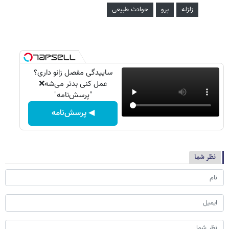
زلزله
پرو
حوادث طبیعی
ساییدگی مفصل زانو داری؟
عمل کنی بدتر می‌شه❌
"پرسش‌نامه"
◀ پرسش‌نامه
نظر شما