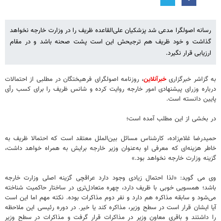
رسانه اصولگرا مدعی شد پزشکیان علی‌القاعده ظریف را در وزارت خارجه نخواهد
گذاشت و خود ظریف هم ترجیحش این است پشت صحنه باشد و در مقام
ارزیابی قرار نگیرد.
به گزاشر خبرگزاری
خبرآنلاین
، روزنامه اصولگرای فرهیختگان در مطلبی از احتمالات
درباره وزرای پیشنهادی امور خارجه روایت کرده و شانس ظریف را برای کسب رأی
پایین دانسته است.
در بخشی از این مطلب آمده است؛
حمیدرضا غلام‌زاده، کارشناس مسائل بین‌الملل معتقد است که احتمالا ظریف به
خاطر هزینه‌ای که معرفی او به‌عنوان وزیر خارجه برایش به همراه خواهد داشت،
گزینه وزارت خارجه نخواهد بود.»
وی می گوید: «لذا احتمال زیادی وجود دارد عراقچی گزینه اصلی وزارت خارجه
باشد؛ همسویی خوبی با ظریف دارد، چهره متعادل‌تری در ساختار حاکمیت شناخته
می‌شود و سابقه مذاکره هم دارد و نفر دوم مذاکرات بوده. نکته‌ مهم اما این است
آیا ایشان قرار است در سطح وزیر، مذاکره کند یا خیر. در دوره رئیسی این ملاحظه
را داشتند و باقری معاون وزیر در مذاکرات قرار گرفت و مذاکرات در سطح وزیر