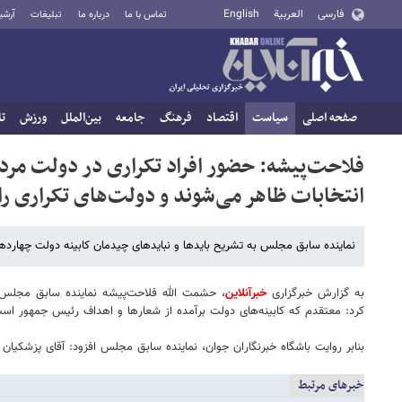
فارسی
العربية
English
تماس با ما
درباره ما
تبلیغات
آرشی
صفحه اصلی
سیاست
اقتصاد
فرهنگ
جامعه
بین‌الملل
ورزش
تا
فلاحت‌پیشه: حضور افراد تکراری در دولت مردم
انتخابات ظاهر می‌شوند و دولت‌های تکراری ر
نماینده سابق مجلس به تشریح بایدها و نبایدهای چیدمان کابینه دولت چهارده
به گزارش خبرگزاری
خبرآنلاین
، حشمت الله فلاحت‌پیشه نماینده سابق مجلس شو
کرد: معتقدم که کابینه‌های دولت برآمده از شعارها و اهداف رئیس جمهور اس
بنابر روایت باشگاه خبرنگاران جوان، نماینده سابق مجلس افزود: آقای پزشکیان شع
خبرهای مرتبط