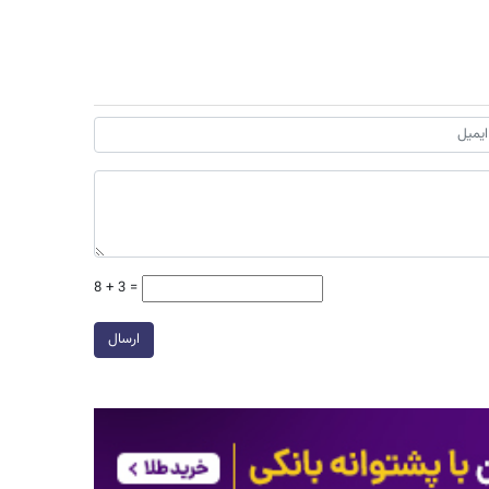
8 + 3 =
ارسال