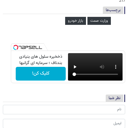
217
برچسب‌ها
وزارت صمت
بازار خودرو
ذخخیره سلول های بنیادی
بندناف ؛ سرمایه ای گرانبها
کلیک کن!
نظر شما