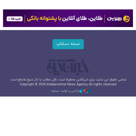
نسخه دسکتاپ
تمامی حقوق این سایت برای خبرآنلاین محفوظ است. نقل مطالب با ذکر منبع بلامانع است.
Copyright © 2025 khabaronline News Agancy, All rights reserved
طراحی و تولید: نستوه