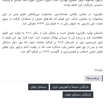
درایور، پنه‌لوپه کروز، شیلین وودلی، سارا گدون، گابریل لئون، جک اوکانل و پاتریک
دمپسی بازیگران این فیلم بودند.
«فِراری» در بخش رقابتی هشتادمین جشنواره بین‌المللی فیلم ونیز در این
جشنواره به نمایش درآمد. این فیلم که نقدهای مثبتی از منتقدان گرفت از سوی
هیات ملی بازبینی به عنوان یکی از ۱۰ فیلم برتر ۲۰۲۳ معرفی شد.
داستان تولید «فراری» مفصل است و مایکل مان از سال ۲۰۰۰ به تولید این فیلم
علاقه‌مند شد و درباره آن با سیدنی پولاک صحبت کرد. ابتدا قرار بود این فیلم با
بازی کریستین بیل در تابستان ۲۰۱۶ در ایتالیا ساخته شود، اما بیل دچار مشکل
شد و پس از وی هیو جکمن وارد مذاکره شد، اما در نهایت آدام درایور برای ایفای
نقش اصلی انتخاب و فیلمبرداری از آگوست ۲۰۲۲ در ایتالیا آغاز شد.
۲۲۰۵۷
برچسب‌ها
بازیگران سینما و تلویزیون ایران
سینمای جهان
بازیگران سینمای جهان