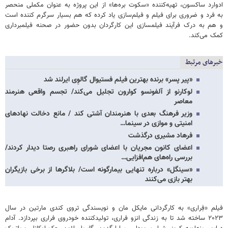
ادوارد ساکسون، تهیه‌کننده «سکوت بره‌ها» از این پروژه به عنوان مکملی منحصر
به فرد و ضروری برای فیلم و فیلم‌سازی یاد کرده که هم بسیار سرگرم کننده است
و هم به درک فرآیند فیلمسازی این کارگردان بدون حضور در صحنه فیلمبرداری
کمک می‌کند.
خبرهای مرتبط
«پیر پسر» برنده بهترین فیلم فستیوال گالوِی ایرلند شد
لوکارنو از آلفونسو کوارون تجلیل می‌کند/ تجسم واقعی هنرمند
معاصر
وزیر فرهنگ بعدی با هنرمندان آشتی کند / مانع دخالت نهادهای
امنیتی و موازی در سینما…
فرهاد مشیری درگذشت
اعضای کانون مجریان با اعضای شورای راهبری رصتا دیدار کردند/
بررسی راه‌های هم‌افزایی…
«سینگل» درباره تنهایی بیمارگونه است/ بلاگرها از برخی بازیگران
بهتر بازی می‌کنند
فیلم «فِراری» به کارگردانی مایکل مان و نویسندگی تروی کندی مارتین در سال
۲۰۲۳ ساخته شد تا به زندگی انزو فراری، تولیدکننده خودروی فراری بپردازد. آدام