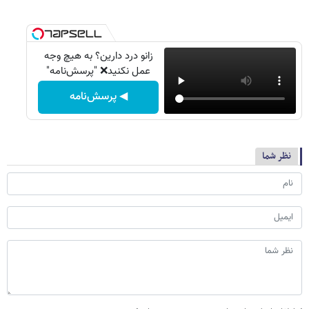
زانو درد دارین؟ به هیچ وجه
عمل نکنید❌ "پرسش‌نامه"
◀ پرسش‌نامه
نظر شما