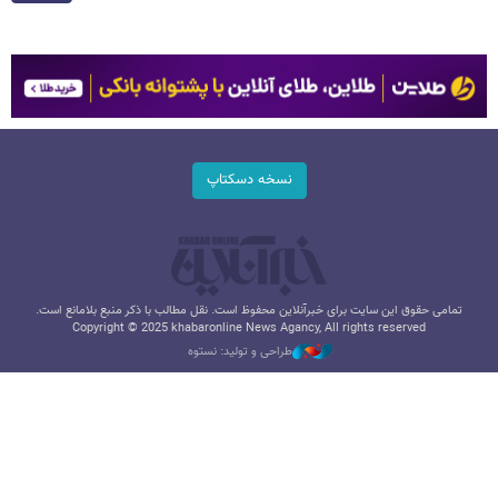
نسخه دسکتاپ
تمامی حقوق این سایت برای خبرآنلاین محفوظ است. نقل مطالب با ذکر منبع بلامانع است.
Copyright © 2025 khabaronline News Agancy, All rights reserved
طراحی و تولید: نستوه