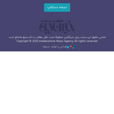
نسخه دسکتاپ
تمامی حقوق این سایت برای خبرآنلاین محفوظ است. نقل مطالب با ذکر منبع بلامانع است.
Copyright © 2025 khabaronline News Agancy, All rights reserved
طراحی و تولید: نستوه