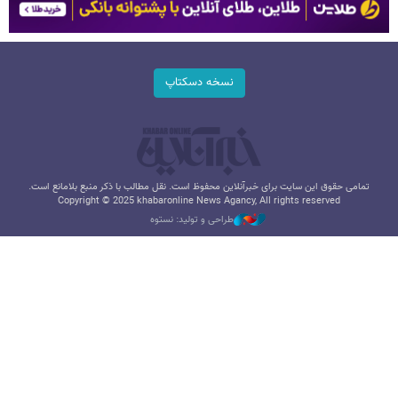
نسخه دسکتاپ
تمامی حقوق این سایت برای خبرآنلاین محفوظ است. نقل مطالب با ذکر منبع بلامانع است.
Copyright © 2025 khabaronline News Agancy, All rights reserved
طراحی و تولید: نستوه