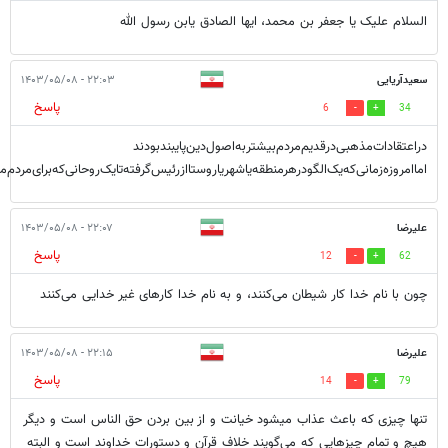
السلام علیک یا جعفر بن محمد، ایها الصادق یابن رسول الله
سعید‌آریایی
۲۲:۰۳ - ۱۴۰۳/۰۵/۰۸
پاسخ
6
34
دراعتقادات‌مذهبی‌در‌قدیم‌مردم‌بیشتر‌به‌اصول‌دین‌پایبند‌بودند
اما‌امروزه‌زمانی‌که‌یک‌الگو‌درهرمنطقه‌یا‌شهر‌یا‌روستا‌از‌رئیس‌گرفته‌تا‌یک‌روحانی‌که‌برای‌
علیرضا
۲۲:۰۷ - ۱۴۰۳/۰۵/۰۸
پاسخ
12
62
چون با نام خدا کار شیطان می‌کنند، و به نام خدا کارهای غیر خدایی می‌کنند
علیرضا
۲۲:۱۵ - ۱۴۰۳/۰۵/۰۸
پاسخ
14
79
تنها چیزی که باعث عذاب میشود خیانت و از بین بردن حق الناس است و دیگر
هیچ و تمام چیزهایی که می‌گویند خلاف قرآن و دستورات خداوند است و البته