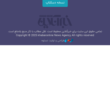
نسخه دسکتاپ
تمامی حقوق این سایت برای خبرآنلاین محفوظ است. نقل مطالب با ذکر منبع بلامانع است.
Copyright © 2025 khabaronline News Agancy, All rights reserved
طراحی و تولید: نستوه