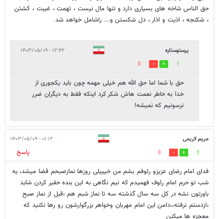
حق الناس شاخه های بسیاری دارد و تنها مال نیست ، تهمت ، غیبت ، کشتن
، شکنجه ، اذیت و اذار ، دل شکستن و... راشامل خواهد شد
پرستوستاره
۱۲:۴۲ - ۱۴۰۳/۰۵/۰۹
0
1
حق با شما اما حق الله هم خیلی مهمه چون باید یکجوری از
خدا به خاطر نعمت هاش شکر کرد اینکه فقط به دیگران ضرر
نرسونیم که نمیشه!
مریم کریمی
۰۱:۱۲ - ۱۴۰۳/۰۵/۰۹
پاسخ
0
3
فدای امام رضای عزیزو رئوفم بشم من خیییلی روزها نمازصبحم قضا میشد، یه
شب تو حرم امام رئوف فهمیدم که نیم نگاهی به این بنده حقیر کردن شاید
باورتون نشه در کل سه سال گذشته سه تا نماز شبم هم ،قبل از نماز صبح
،ازدستم نرفته،،دامن این امام مهربان وخواهر بزرگوارشون رو رها نکنید که
معجزه ها میکنن