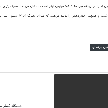
وی گفت: ما در زمینه توسعه حمل و نق
زین یارانه ای
دستگاه فشار سن