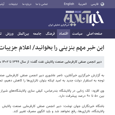
فارسی
العربية
English
تماس با ما
درباره ما
تبلیغات
آرشی
صفحه اصلی
سیاست
اقتصاد
فرهنگ
جامعه
بین‌الملل
ورزش
تا
این خبر مهم بنزینی را بخوانید/ اعلام جزییات
دبیر انجمن صنفی کارفرمایی صنعت پالایش نفت گفت: از سال ۱۳۹۹ تا ۱۴۰۲ میزان مصرف بنزین بین ۳۸ تا ۴۰ درصد رشد مصرف داشته است.
به گزارش خبرگزاری خبرآنلاین، ناصر عاشوری دبیر انجمن صنفی کارفرمایی ص
توجه به استقرار دولت جدید به امید اینکه بتوان ناترازی‌ها را کاهش دهیم، تما
وی افزود: کک زدایی در پالایشگاه بندرعباس، کیفی سازی پالایشگاه‌های شیراز و 
بین ۵۰ تا ۹۰ درصد پیشرفت دارد.
باشگاه خبرنگاران جوان نوشت: دبیر انجمن صنفی کارفرمایی صنعت پالایش ن
پالایشگاه، ناترازی‌ها، رفع نخواهد شد و باید الگوی مصرف تغییر کند.