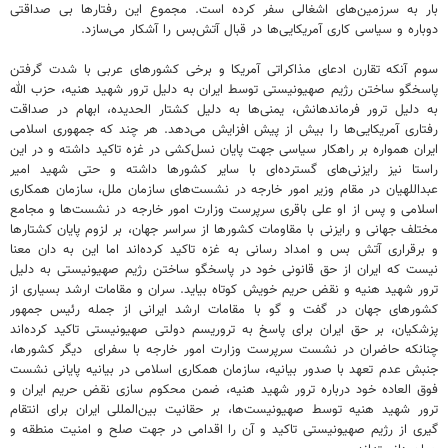
بار به سرزمین‌های اشغالی سفر کرده است. مجموع این رفتارها بی صداقتی
دوباره و سیاسی کاری آمریکایی‌ها در قبال آتش‌بس را آشکار می‌سازد.
سوم آنکه تقارن ادعای مذاکراتی آمریکا و برخی کشورهای عربی با شدت گرفتن
پاسخگو ساختن رژیم صهیونیستی توسط ایران به دلیل ترور شهید هنیه، حزب الله
به دلیل ترور فرماندهانش، یمنی‌ها به دلیل کشتار الحدیده، ابهام در صداقت
رفتاری آمریکایی‌ها را بیش از پیش افزایش می‌دهد. هر چند که جمهوری اسلامی
ایران همواره بر راهکار سیاسی جهت پایان نسل‌کشی در غزه تاکید داشته و در این
راستا نیز رایزنی‌های گسترده‌ای با سایر کشورها داشته و حتی شهید امیر
عبداللهیان در مقام وزیر امور خارجه در نشست‌های سازمان ملل، سازمان همکاری
اسلامی و پس از او علی باقری سرپرست وزارت امور خارجه در نشست‌ها و مجامع
مختلف جهانی و رایزنی با مقاومات کشورها از سراسر جهان، بر لزوم پایان کشتارها
و برقراری آتش بس و امداد رسانی به غزه تاکید کرده‌اند اما این به دان معنا
نیست که ایران از حق قانونی خود در پاسخگو ساختن رژیم صهیونیستی به دلیل
ترور شهید هنیه و نقض حریم خویش کوتاه بیاید. سران و مقامات ارشد بسیاری از
کشورهای جهان در گفت و گو با مقامات ارشد ایرانی از جمله رئیس جمهور
پزشکیان، بر حق ایران برای پاسخ به تروریسم دولتی صهیونیستی تاکید کرده‌اند
چنانکه حاضران در نشست سرپرست وزارت امور خارجه با سفرای دیگر کشورها،
جنبش عدم تعهد با صدور بیانیه، سازمان همکاری اسلامی در بیانیه پایانی نشست
فوق العاده خود درباره ترور شهید هنیه، ضمن محکوم سازی نقض حریم ایران و
ترور شهید هنیه توسط صهیونیست‌ها، بر حقانیت بین‌المللی ایران برای انتقام
گیری از رژیم صهیونیستی تاکید و آن را اقدامی در جهت صلح و امنیت منطقه و