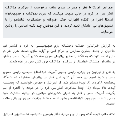
همراهی آمریکا با قطر و مصر در صدور بیانیه درخواست از سرگیری مذاکرات
آتش بس در غزه، در حالی صورت می‌گیرد که سران دموکرات و جمهوریخواه
آمریکا اخیرا در کنگره اظهارات جنگ افروزانه و جنایتکارانه نتانیاهو را با
تشویق‌های بی امانشان تایید کردند، و این موضوع چند نکته اساسی را روشن
می‌سازد.
به گزارش خبرآنلاین حملات وحشیانه رژم صهیونیستی به غزه و کشتار غیر
نظامیان از جمله بمباران مدارس و مراکز امن و آواره سازی صدها هزار نفر در
حالی ادامه دارد که به ناگاه با صدور بیانیه‌ای سران سه کشور آمریکا، مصر و قطر،
در بیانیه‌ای مشترک خواستار از سرگیری مذاکرات برای اتش بس در غزه شدند.
به نقل از نورنیوز جو بایدن، رئیس جمهور آمریکا، عبدالفتاح سیسی، رئیس جمهور
مصر و شیخ تمیم بن حمد آل ثانی، امیر قطر در بیانیه‌ای مشترک که شامگاه
پنجشنبه ۱۸مرداد (۸ اوت) منتشر شد، از اسرائیل و حماس خواستند که پنجشنبه
آینده، ۲۵ مرداد (۱۵ اوت) مذاکرات آتش‌بس غزه را در دوحه یا قاهره از سر
بگیرند. آمریکا، مصر و قطر به عنوان کشورهای میانجی‌ در بیانیه مشترک خود
مدعی شدند: «چارچوب توافقنامه روشن شده و فقط جزئیات اجرای آن باقی مانده
است».
نکته جالب توجه آنکه پس از این بیانیه دفتر بنیامین نتانیاهو، نخست‌وزیر اسرائیل