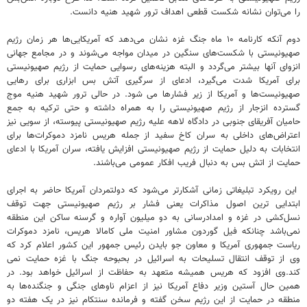
را می‌توان نشانه شکست قطعی اهداف ترور شهید هنیه دانست.
دوم آنکه کارنامه ۱۰ ماه جنگ غزه نشان می‌دهد که آمریکایی‌ها هر زمان رژیم
صهیونیستی با شکست‌های سنگین در میدان مواجه می‌شوند و در مجامع جهانی
انزوای آنها بیشتر می‌گردد و البته هزینه‌های رسوایی حمایت از رژیم صهیونیستی
برای آمریکا شدت می‌گیرد، ادعای از سرگیری آتش بس ابزاری برای رهایی
صهیونیست‌ها و آمریکا از زیر فشارها می شود. در حالی ترور شهید هنیه موج
گسترده انزجار از رژیم صهیونیستی را به همراه داشته و حتی ترکیه به جمع
حامیان آفریقای جنوبی در دادگاه لاهه علیه رژیم صهیونیستی پیوسته، از سویی نیز
اعتراض‌های داخلی به سران کاخ سفید از جمله هریس نامزد دموکرات‌ها برای
انتخابات به دلیل حمایت از رژیم صهیونیستی افزایش یافته، سران آمریکا با ادعای
حمایت از اتش بس به دنبال فریب افکار عمومی می‌باشند.
این رویکرد تبلیغاتی زمانی آشکارتر می‌شود که دولتمردان آمریکا حاضر به اجرای
ابتدایی ترین اصول مذاکرات یعنی فشار بر رژیم صهیونیستی جهت توقف
نسل‌کشی در غزه و امدادرسانی به دو میلیون آواره و گرسنه ساکن این منطقه
نمی‌باشد چنانکه فیل گوردون مشاور امنیت ملی کامالا هریس، نامزد دموکرات
ریاست جمهوری آمریکا و معاون جو بایدن رئیس جمهور این کشور اعلام کرد که
وی از توقف انتقال تسلیحات به اسرائیل در بحبوحه جنگ با غزه حمایت نمی
کند.وی افزود که هریس همیشه متعهد به حفاظت از اسرائیل خواهد بود. در
همین حال آستین وزیر دفاع آمریکا نیز از اعزام ناوهای جنگی و جنگنده‌ها به
منطقه در حمایت از این رژیم سخن گفته و فرمانده سنتکام نیز در یک هفته دو