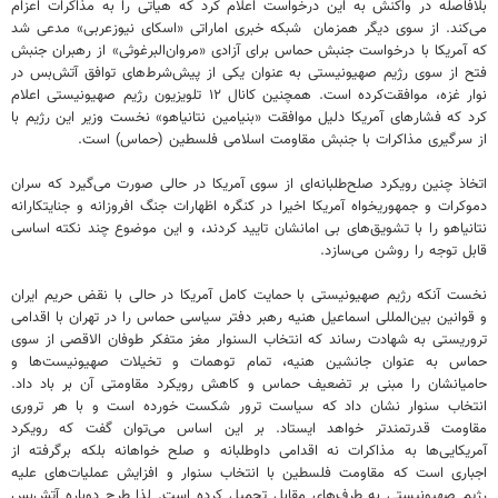
بلافاصله در واکنش به این درخواست اعلام کرد که هیاتی را به مذاکرات اعزام
می‌کند. از سوی دیگر همزمان شبکه خبری اماراتی «اسکای نیوزعربی» مدعی شد
که آمریکا با درخواست جنبش حماس برای آزادی «مروان‌البرغوثی» از رهبران جنبش
فتح از سوی رژیم صهیونیستی به عنوان یکی از پیش‌شرط‌های توافق آتش‌بس در
نوار غزه، موافقت‌کرده‌ است. همچنین کانال ۱۲ تلویزیون رژیم صهیونیستی اعلام
کرد که فشارهای آمریکا دلیل موافقت «بنیامین نتانیاهو» نخست وزیر این رژیم با
از سرگیری مذاکرات با جنبش مقاومت اسلامی فلسطین (حماس) است.
اتخاذ چنین رویکرد صلح‌طلبانه‌ای از سوی آمریکا در حالی صورت می‌گیرد که سران
دموکرات و جمهوریخواه آمریکا اخیرا در کنگره اظهارات جنگ افروزانه و جنایتکارانه
نتانیاهو را با تشویق‌های بی امانشان تایید کردند، و این موضوع چند نکته اساسی
قابل توجه را روشن می‌سازد.
نخست آنکه رژیم صهیونیستی با حمایت کامل آمریکا در حالی با نقض حریم ایران
و قوانین بین‌المللی اسماعیل هنیه رهبر دفتر سیاسی حماس را در تهران با اقدامی
تروریستی به شهادت رساند که انتخاب السنوار مغز متفکر طوفان الاقصی از سوی
حماس به عنوان جانشین هنیه، تمام توهمات و تخیلات صهیونیست‌ها و
حامیانشان را مبنی بر تضعیف حماس و کاهش رویکرد مقاومتی آن بر باد داد.
انتخاب سنوار نشان داد که سیاست ترور شکست خورده است و با هر تروری
مقاومت قدرتمندتر خواهد ایستاد. بر این اساس می‌توان گفت که رویکرد
آمریکایی‌ها به مذاکرات نه اقدامی داوطلبانه و صلح خواهانه بلکه برگرفته از
اجباری است که مقاومت فلسطین با انتخاب سنوار و افزایش عملیات‌های علیه
رژیم صهیونیستی به طرف‌های مقابل تحمیل کرده است. لذا طرح دوباره آتش‌بس