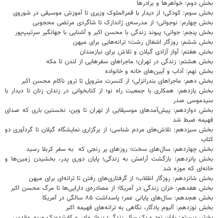
بخش دوم: خواهرها و برادرها
بخش سوم: کودکی؛ از دیدار با قمرالملوک وزیری تا آموزش موسیقی در شوروی
بخش چهارم: نوجوانی؛ از مدرسه‌ی ژاندارک تا شاگردی مرتضی ‌محجوبی
بخش پنجم: جوانی؛ پیوند زندگی با محسن اکبر و آشنایی با جهانگیر سرتیپ‌پور
بخش ششم: روزگار اشغال رشت؛ ترانه‌هایی برای میهن
بخش هفتم: آواز آزادی گیلان و تلاش برای نیازمندان
بخش هشتم: زندگی در تهران؛ ماجراهای سفرهایی از لندن تا مکه
بخش نهم: آداب و آیین‌های خانه و خانواده
بخش دهم: ماجراهای بندرانزلی؛ از کنسرت متروپل تا ترور ناکام محسن اکبر
بخش یازدهم: همکاری با جمعیت راه نو؛ از کتابخوانی در زندان زنان تا دیدار با
سیدموسی صدر
بخش دوازدهم: پیش‌آمدهای ‌موسیقایی از تهران تا وین، نخستین باری که صدای
فهیمه ضبط شد
بخش سیزدهم: تلاش‌های مردم شناسی؛ از برگزاری نمایشگاه گیلان تا گردآوری دو
کتاب
بخش چهاردهم: سال‌های سخت؛ روزهای پر رنجی که به سفر کربلا رسید
بخش پانزدهم: بازگشت آرامش به زندگی؛ پایان دوری پدر، بخشیدن زمین‌ها و
خانه‌ای که موزه شد
بخش شانزدهم: روزگار انقلاب؛ از گرفتاری‌های رفتن تا ترانه‌ای برای میهن
بخش هفدهم: خزان زندگی در آمریکا؛ از مصادره‌ی دارایی‌ها تا مرگ محسن اکبر
بخش هجدهم: سال‌های پایانی عمر؛ پاسداشت ۸۵‌ سالگی در آمریکا
بخش نوزدهم: آلبوم یادگار، نگاهی به ترانه‌های فهیمه اکبر
بخش بیستم: پایان نود و یک سال زندگی؛ پرواز مادر و کفشدوزک مریم مقدس