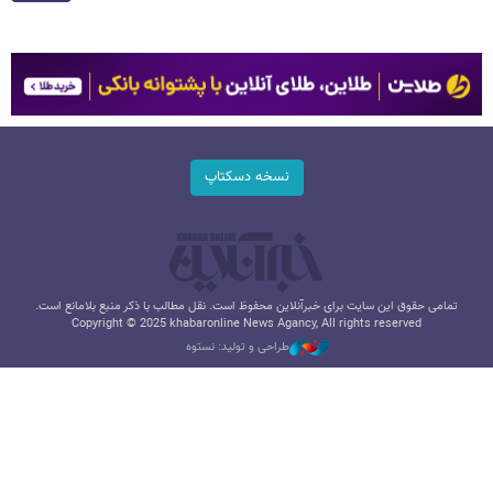
نسخه دسکتاپ
تمامی حقوق این سایت برای خبرآنلاین محفوظ است. نقل مطالب با ذکر منبع بلامانع است.
Copyright © 2025 khabaronline News Agancy, All rights reserved
طراحی و تولید: نستوه