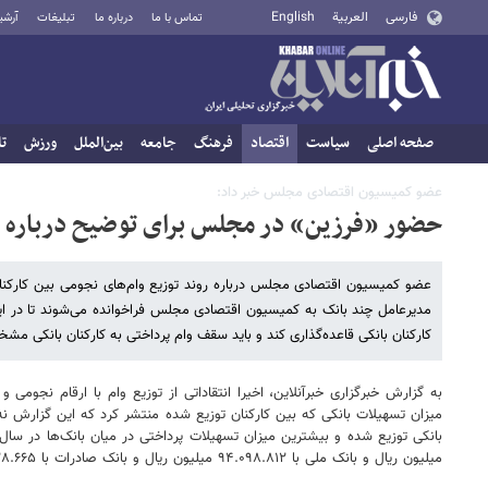
فارسی
العربية
English
تماس با ما
درباره ما
تبلیغات
آرشی
صفحه اصلی
سیاست
اقتصاد
فرهنگ
جامعه
بین‌الملل
ورزش
تا
عضو کمیسیون اقتصادی مجلس خبر داد:
حضور «فرزین» در مجلس برای توضیح درباره وا
عضو کمیسیون اقتصادی مجلس درباره روند توزیع وام‌های نجومی بین کارکنا
مدیرعامل چند بانک به کمیسیون اقتصادی مجلس فراخوانده می‌شوند تا در ای
کارکنان بانکی قاعده‌گذاری کند و باید سقف وام پرداختی به کارکنان بانکی م
به گزارش خبرگزاری خبرآنلاین، اخیرا انتقاداتی از توزیع وام با ارقام نجوم
میلیون ریال و بانک ملی با ۹۴.۰۹۸.۸۱۲ میلیون ریال و بانک صادرات با ۷۷.۰۲۸.۶۶۵ میلیون ریال در رتبه‌های بعدی قرار دارند.