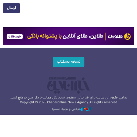
ارسال
نسخه دسکتاپ
تمامی حقوق این سایت برای خبرآنلاین محفوظ است. نقل مطالب با ذکر منبع بلامانع است.
Copyright © 2025 khabaronline News Agancy, All rights reserved
طراحی و تولید: نستوه