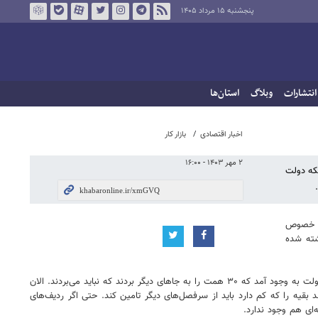
پنجشنبه ۱۵ مرداد ۱۴۰۵
انتشارات
وبلاگ
استان‌ها
اخبار اقتصادی
بازار کار
۲ مهر ۱۴۰۳ - ۱۶:۰۰
ر استیضاح می‌شوند، مگر اینکه دولت
ین خصوص
زش افزوده که یک درصد است ۵۰ همت منابع گذاشته شده
ایلنا نوشت: رئیس کمیسیون اجتماعی مجلس شورای اسلامی بیان کرد: استدلال دولت این است که از همین محل (یک درصد ارزش افزوده) ۸۲ همت منابع برای دولت به وجود آمد که ۳۰ همت را به جاهای دیگر بردند که نباید می‌بردند. الان
۳ همت کسری دارد و ما هم مخالفیم. دولت باید با آن ۵۰ همتی که دارد کار را انجام دهد بقیه را که کم دارد باید از سرفصل‌های دیگر تامین کند. حتی اگر ردیف‌های