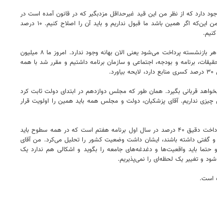
ود دارد که از نظر من این قید غیرحداقل مزدبگیر که در قانون آمده است در
متن و پیشنهادات نبوده است، یک اشکالاتی ماهوی پیش آمده است و ما از ریاست مجلس درخواست کردیم که مشروح مذاکرات مجلس را دوباره مرور کنیم، ضمن این‌که اگر همین باشد ما قبول نداریم و باید آن را اصلاح کنیم. ۱۰ درصد
کنیم.
بابایی کارنامی در خصوص اجرای ۱۰ درصدی قانون متناسب‌سازی گفت: البته تقریبا ۵۰ درصدش انجام شده است. از ابتدای سال تقریبا متوسط یک میلیون تومان به هر بازنشسته پرداخت می‌شود یعنی الان بهانه وجود ندارد. امروز ما ۸ میلیون
موزش و تحقیقات، برنامه و بودجه، اجتماعی و سازمان برنامه داشتیم و مقرر شد با همه
رسد، اگر نه از هفته‌های آینده ۳ وزیر استیضاح می‌شوند، مگر اینکه دولت بخواهد قربانی بگیرد. همان طور که مجلس دوازدهم در ابتدای دولت ثابت کرد
 چیزی نداریم. آقای پزشکیان، دولت و مجلس همه باید همین را اولویت قرار
رئیس کمیسیون اجتماعی خاطرنشان کرد: بله، اولویت‌های مانند گندم و حوزه عمرانی داریم آن‌ها هم سرجای خودشان محفوظ هستند که به نظر من اولویت اول پرداخت دقیق ۴۰ درصد در سال اول برنامه هفتم است که در همه سطوح باید
 و گفتی داشته باشند، ایشان داشت وضعیت کشور را تحلیل می‌کرد. من آقای
تما باید واقعیت‌ها و دغدغه‌های جامعه را بگوید و اشکالی هم ندارد یک
شود و تغییر یک لحظه‌ای را نمی‌پذیریم.
 است.