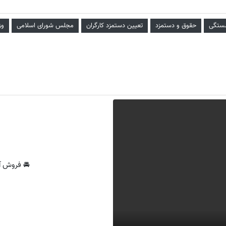
شستگی
حقوق و دستمزد
تعیین دستمزد کارگران
مجلس شورای اسلامی
وز
🚘 فروش آ