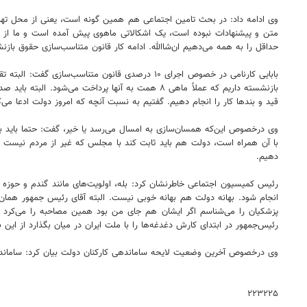
وی ادامه داد: در بحث تامین اجتماعی هم همین گونه است، یعنی از محل تهاتر
حداقل را به همه می‌دهیم ان‌شاالله. ادامه کار قانون متناسب‌سازی حقوق بازن
بازنشسته داریم که عملاً ماهی ۸ همت به آنها پرد
قید و بندها کار را انجام دهیم. گفتیم به نسبت آنچه که امروز دولت ادعا می‌کند بیش از ۸۰ الی ۹۰ درصد منابع نیاز دارد، این را پرداخت کند و ادامه‌اش که ۲۰ الی ۳۰ درصد کسری 
با آن همراه است، دولت هم باید ثابت کند با مجلس که غیر از مردم نیست هم
دهیم.
انجام شود. بهانه دولت هم بهانه خوبی نیست. البته آقای رئیس جمهور همان
پزشکیان را می‌شناسم اگر ایشان هم جای من بود همین مصاحبه را می‌کرد و
رئیس‌جمهور در ابتدای کارش دغدغه‌ها را با ملت ایران در میان بگذارد از این با
وی درخصوص آخرین وضعیت لایحه ساماندهی کارکنان دولت بیان کرد: سامان
۲۲۳۲۲۵