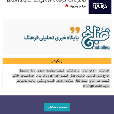
شما نظر بدهید/ خبرآنلاین را چگونه می‌بینید؟ پیشنهادها و انتقادهای
خود را بگویید
وبگردی
خبرآنلاین
راه نو آنلاین
بازی آنلاین
قیمت تلویزیون سونی
مبل مینیمال
جراح بینی گوشتی
پرشین هتل
قیمت آهن فولاد ایرانیان
اعتبارسنجی بانکی
قیمت طلا امروز
بلیط قطار
شرکت رادوکو
قیمت پروفیل
سایت یوتوتایمز
خرید اکانت chatgpt
نسخه دسکتاپ