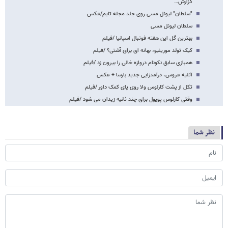
گزارش…
"سلطان" لیونل مسی روی جلد مجله تایم/عکس
سلطان لیونل مسی
بهترین گل این هفته فوتبال اسپانیا /فیلم
کیک تولد مورینیو، بهانه ای برای آشتی؟ /فیلم
همبازی سابق نکونام دروازه خالی را بیرون زد /فیلم
آتلیه عروس، درآمدزایی جدید بارسا + عکس
تکل از پشت کارلوس ولا روی پای کمک داور /فیلم
وقتی کارلوس پویول برای چند ثانیه زیدان می شود /فیلم
نظر شما