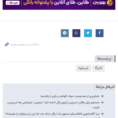
برچسب‌ها
لالیگا
بارسلونا
خبرهای مرتبط
تصاویری از مصدومیت جواد نکونام در بازی با والنسیا
جستجو برای یافتن خبرچین اردوی رئال ادامه دارد / راموس: اسپانیایی ها خبرچینی
نکرده…
نبرد گلادیاتوری الکلاسیکو مساوی شد/ رئال حذف شد اما این بار سزاوارتر از همیشه+