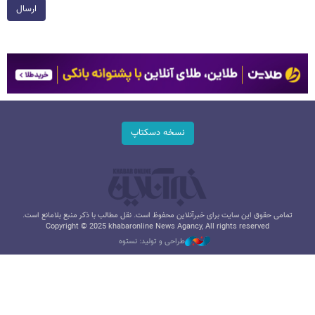
ارسال
نسخه دسکتاپ
تمامی حقوق این سایت برای خبرآنلاین محفوظ است. نقل مطالب با ذکر منبع بلامانع است.
Copyright © 2025 khabaronline News Agancy, All rights reserved
طراحی و تولید: نستوه