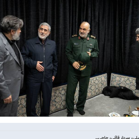
یلی، سردار قاآنی، حاجی…