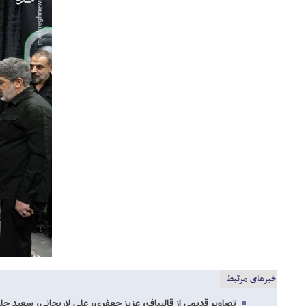
خبرهای مرتبط
تصاویر قدیمی از قالیباف، عزیز جعفری، علی لاریجانی، سعید جل