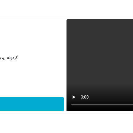
گردونه رو بچرخون و PS5 و