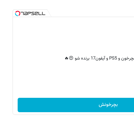
 آیفون17 برنده شو 😍🔥
بچرخونش