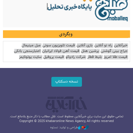
وبگردی
خبرآنلاین
راه نو آنلاین
بازی آنلاین
قیمت تلویزیون سونی
مبل مینیمال
جراح بینی گوشتی
پرشین هتل
قیمت آهن فولاد ایرانیان
اعتبارسنجی بانکی
قیمت طلا امروز
بلیط قطار
شرکت رادوکو
قیمت پروفیل
سایت یوتوتایمز
نسخه دسکتاپ
تمامی حقوق این سایت برای خبرآنلاین محفوظ است. نقل مطالب با ذکر منبع بلامانع است.
Copyright © 2025 khabaronline News Agancy, All rights reserved
طراحی و تولید: نستوه