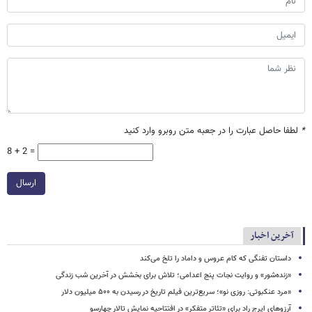
*
لطفا حاصل عبارت را در جعبه متن روبرو وارد کنید
8 + 2 =
ارسال
آخرین اخبار
داستان تفنگی که کام عروس و داماد را تلخ می‌کند
«زنده‌شور» و روایت نجات پنج اعدامی؛ تلاش برای بخشش در آخرین شب زندگی
«مرد عنکبوتی: روزی نو»؛ سریع‌ترین فیلم تاریخ در رسیدن به ۵۰۰ میلیون دلار
آرزوهای ایرج راد برای «تئاتر متفکر» در افتتاحیه نمایش تالار چهارسو