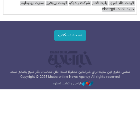
قیمت طلا امروز
بلیط قطار
شرکت رادوکو
قیمت پروفیل
سایت یوتوتایمز
خرید اکانت chatgpt
نسخه دسکتاپ
تمامی حقوق این سایت برای خبرآنلاین محفوظ است. نقل مطالب با ذکر منبع بلامانع است.
Copyright © 2025 khabaronline News Agancy, All rights reserved
طراحی و تولید: نستوه