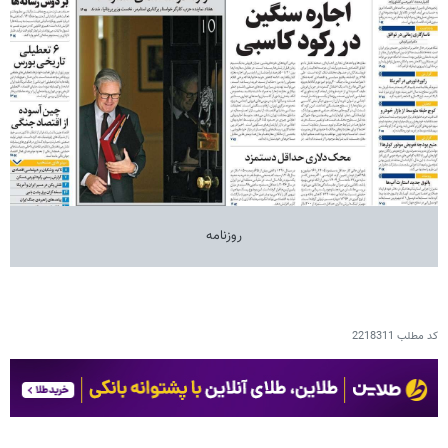
روزنامه
کد مطلب
2218311