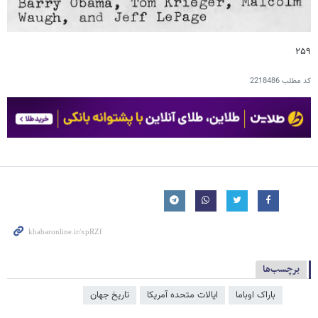
۲۵۹
کد مطلب
2218486
برچسب‌ها
باراک اوباما
ایالات متحده آمریکا
تاریخ جهان