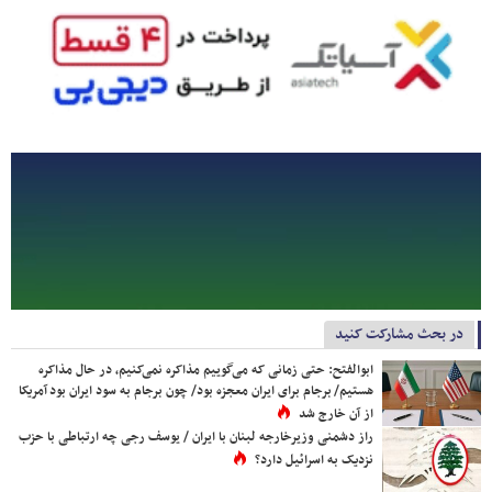
در بحث مشارکت کنید
ابوالفتح: حتی زمانی که می‌گوییم مذاکره نمی‌کنیم، در حال مذاکره
هستیم/ برجام برای ایران معجزه بود/ چون برجام به سود ایران بود آمریکا
از آن خارج شد
راز دشمنی وزیرخارجه لبنان با ایران / یوسف رجی چه ارتباطی با حزب
نزدیک به اسرائیل دارد؟