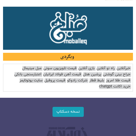
وبگردی
خبرآنلاین
راه نو آنلاین
بازی آنلاین
قیمت تلویزیون سونی
مبل مینیمال
جراح بینی گوشتی
پرشین هتل
قیمت آهن فولاد ایرانیان
اعتبارسنجی بانکی
قیمت طلا امروز
بلیط قطار
شرکت رادوکو
قیمت پروفیل
سایت یوتوتایمز
خرید اکانت chatgpt
نسخه دسکتاپ