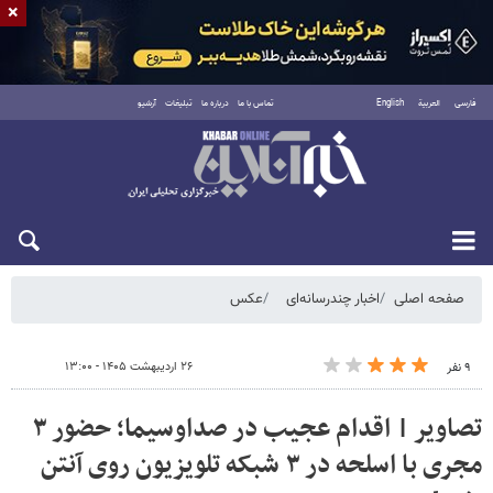
×
فارسی
العربية
English
تماس با ما
درباره ما
تبلیغات
آرشیو
یکشنبه ۱۸ مرداد ۱۴۰۵
صفحه اصلی
اخبار چندرسانه‌ای
عکس
۲۶ اردیبهشت ۱۴۰۵ - ۱۳:۰۰
۹ نفر
تصاویر | اقدام عجیب در صداوسیما؛ حضور ۳
مجری با اسلحه در ۳ شبکه تلویزیون روی آنتن