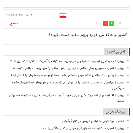
۲۰:۴۶ - ۱۴۰۵/۰۲/۲۷
پاسخ
0
0
کشور تو جنگه می خواید پرچم سفید دست بگیرند؟!
آخرین اخبار
ببینید | جدیدترین توضیحات عراقچی درباره روند مذاکرات با آمریکا؛ مذاکرات تعطیل شد؟
ببینید | تعریف «میهن‌پرستی واقعی» از زبان عباس عراقچی؛ میهن‌پرست واقعی کیست؟
ببینید | زمان بسته ماندن تنگه هرمز مشخص شد؛ سخنگوی سپاه چه شرطی را اعلام کرد؟
ببینید | عراقچی: نه جنایات دشمن را فراموش می‌کنیم و نه از خون‌های به‌ناحق‌ریخته‌شده
می‌گذریم
ببینید | اقدام دور از انتظار یک شیر دریایی خواب‌آلود؛ ماهیگیرها با خروپف متوجه حضورش
شدند!
پربیننده‌ترین
عکس | بیتا فرهی با لباس عروس در کنار گوگوش
ببینید | تعریف متفاوت خانم بازیگر از مهدی پاکدل: «نگم برات!»