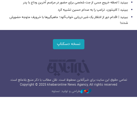
ببینید | لحظه خروج مسی از جت شخصی برای حضور در مراسم آخرین وداع با پدر
ببینید | کلینتون، ترامپ را به صدام حسین تشبیه کرد
ببینید | اقدام دور از انتظار یک شیر دریایی خواب‌آلود؛ ماهیگیرها با خروپف متوجه حضورش
شدند!
نسخه دسکتاپ
تمامی حقوق این سایت برای خبرآنلاین محفوظ است. نقل مطالب با ذکر منبع بلامانع است.
Copyright © 2025 khabaronline News Agancy, All rights reserved
طراحی و تولید: نستوه