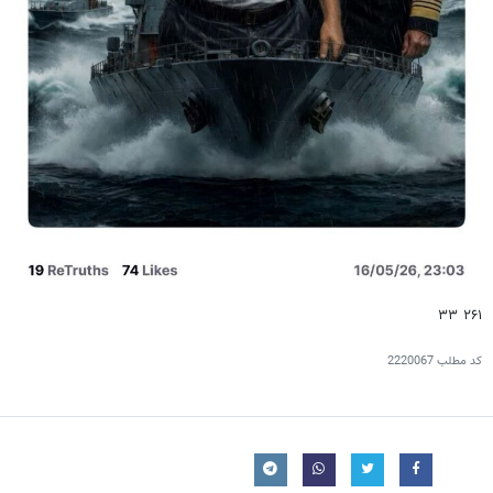
۲۶۱ ۳۳
کد مطلب
2220067