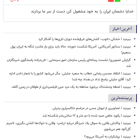
خدایا دشمنان ایران را به خود مشغول کن دست از سر ما بردارند
آخرین اخبار
ببینید | خشکی دانوب، کشتی‌های غرق‌شده دوران نازی‌ها را آشکار کرد
ببینید |‏ سناتور آمریکایی: آمریکا شکست خورده، حالا باید برای باز ماندن تنگه به ایران پول
بدهیم!
گزارش تصویری/ نشست رسانه‌ای رئیس سازمان امور سینمایی ؛ فریدزاده پاسخگوی خبرنگاران
شد
ببینید | انتقاد محسن رضایی خطاب به سعید جلیلی: مگر می‌شود کشور را با شعار دادن اداره
کرد؛ آقای جلیلی پاسخ نداد در بغداد چه شد!
ببینید | لحظه وحشتناک برخورد صاعقه به یک مرد حین فیلمبرداری از طوفان در زمین گلف
پربیننده‌ترین
ببینید | تصاویری از لیونل مسی در مراسم خاکسپاری پدرش
ببینید | رکورد ماهی صید شده با دو متر و ۱۲ سانتی‌متر شکسته شد
ببینید | واکنش بقایی به سوال یک خبرنگار درباره ترامپ: وقتی با خوک‌ها کشتی بگیری، لاجرم
گل‌آلود هم می‌شوی
ببینید | پزشکیان به آمریکا می‌رود؟