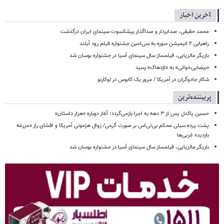
آخرین اخبار
محمد حقیقی، صدابردار و صداگذار پیشکسوت سینمای ایران درگذشت
راهیابی ۲ انیمیشن سوره به سی‌امین جشنواره فیلم رود آیلند
بازیگر مالزیایی، فیلمساز سال سینمای آسیا در جشنواره بوسان شد
«بیضایی‌خوانی» به «اژدهاک» رسید
شکار جادوگران در آمریکا / مرور یک کابوس در لوکارنو
پربیننده‌ترین
حسین پاکدل پس از ۳ دهه به اجرا بازمی‌گردد؛ آغاز دوباره «هزار داستان»
پشت پرده سیلی محکم بی‌تی‌اس بر صورت گرمی/ زوال هژمونی آمریکا و افشای راز «مزرعه
بازدید» غربی‌ها
بازیگر مالزیایی، فیلمساز سال سینمای آسیا در جشنواره بوسان شد