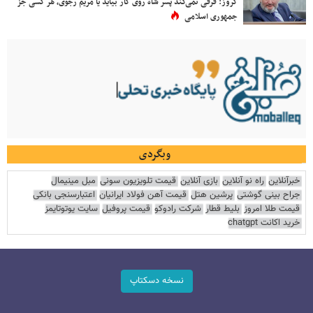
کروز: فرقی نمی‌کند پسر شاه روی کار بیاید یا مریم رجوی، هر کسی جز
جمهوری اسلامی
وبگردی
خبرآنلاین
راه نو آنلاین
بازی آنلاین
قیمت تلویزیون سونی
مبل مینیمال
جراح بینی گوشتی
پرشین هتل
قیمت آهن فولاد ایرانیان
اعتبارسنجی بانکی
قیمت طلا امروز
بلیط قطار
شرکت رادوکو
قیمت پروفیل
سایت یوتوتایمز
خرید اکانت chatgpt
نسخه دسکتاپ