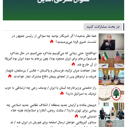
در بحث مشارکت کنید
شما نظر بدهید/ اگر خبرنگار بودید چه سوالی از رئیس جمهور در
نشست خبری فردا می‌پرسیدید؟
ابوالفتح: حتی زمانی که می‌گوییم مذاکره نمی‌کنیم، در حال مذاکره
هستیم/ برجام برای ایران معجزه بود/ چون برجام به سود ایران بود آمریکا
از آن خارج شد
نماز جماعت سران ترکیه، عربستان و پاکستان + عکس / بن‌سلمان، شهباز
شریف و اردوغان پس از امضای پیمان دفاع مشترک نماز خواندند
راز دشمنی وزیرخارجه لبنان با ایران / یوسف رجی چه ارتباطی با حزب
نزدیک به اسرائیل دارد؟
«پیمان مکه» و آرایش جدید منطقه / ائتلاف نظامی جدید اسلامی چه
پیامی برای تهران دارد؟ / مثلث ریاض، آنکارا و اسلام‌آباد علیه خلاء
امنیتی غرب
سناتور آمریکایی خواهان ارسال اسلحه برای شورش در ایران شد / تد