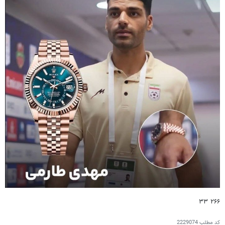
۲۶۶ ۳۳
کد مطلب
2229074