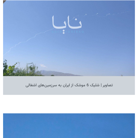
تصاویر | شلیک 6 موشک از ایران به سرزمین‌های اشغالی