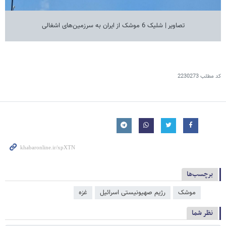
تصاویر | شلیک 6 موشک از ایران به سرزمین‌های اشغالی
کد مطلب
2230273
برچسب‌ها
موشک
رژیم صهیونیستی اسرائیل
غزه
نظر شما