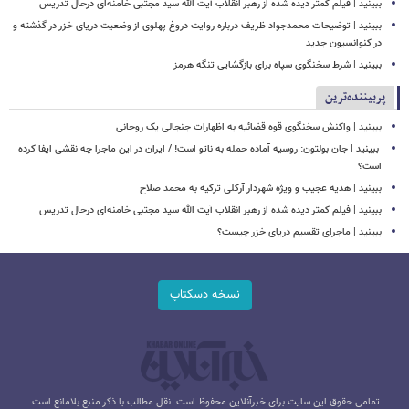
ببینید | فیلم کمتر دیده شده از رهبر انقلاب آیت الله سید مجتبی خامنه‌ای درحال تدریس
ببینید | توضیحات محمدجواد ظریف درباره روایت دروغ پهلوی از وضعیت دریای خزر در گذشته و
در کنوانسیون جدید
ببینید | شرط سخنگوی سپاه برای بازگشایی تنگه هرمز
پربیننده‌ترین
ببینید | واکنش سخنگوی قوه قضائیه به اظهارات جنجالی یک روحانی
‏ ببینید | جان بولتون: روسیه آماده حمله به ناتو است! / ایران در این ماجرا چه نقشی ایفا کرده
است؟
ببینید | هدیه عجیب و ویژه شهردار آرکلی ترکیه به محمد صلاح
ببینید | فیلم کمتر دیده شده از رهبر انقلاب آیت الله سید مجتبی خامنه‌ای درحال تدریس
ببینید | ماجرای تقسیم دریای خزر چیست؟
نسخه دسکتاپ
تمامی حقوق این سایت برای خبرآنلاین محفوظ است. نقل مطالب با ذکر منبع بلامانع است.