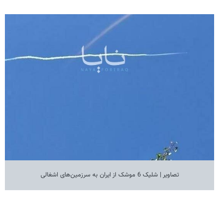
تصاویر | شلیک 6 موشک از ایران به سرزمین‌های اشغالی